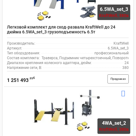
6.5WA_set_3
KraftWell,
380в
Легковой комплект для сход-развала KraftWell до 24
дюйма 6.5WA_set_3 грузоподъемность 6.5т
Производитель:
KraftWell
Артикул:
6.5WA_set_3
Тип оборудования:
профессиональный
Состав комплекта:
Траверса, Подъемник четырехстоечный, Поворотные к
Диапазон крепления колесного адаптера, дюйм:
24
Напряжение сети, В:
380
руб
Предзаказ
1 251 493
4WA_set_2
KraftWell,
380в