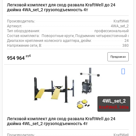
Легковой комплект для сход-развала KraftWell до 24
дюйма 4WA_set_2 грузоподъемность 4т
Производитель:
KraftWell
Артикул:
4WA_set_2
Тип оборудования:
профессиональный
Состав комплекта:
Поворотные круги, Подъемник четырехстоечный с тра
Диапазон крепления колесного адаптера, дюйм:
24
Напряжение сети, В:
380
руб
Предзаказ
954 964
4WL_set_2
KraftWell,
380в
Легковой комплект для сход-развала KraftWell до 24
дюйма 4WL_set_2 грузоподъемность 4т
Производитель:
KraftWell