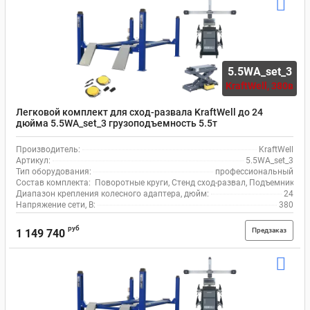
5.5WA_set_3
KraftWell,
380в
Легковой комплект для сход-развала KraftWell до 24
дюйма 5.5WA_set_3 грузоподъемность 5.5т
Производитель:
KraftWell
Артикул:
5.5WA_set_3
Тип оборудования:
профессиональный
Состав комплекта:
Поворотные круги, Стенд сход-развал, Подъемник че
Диапазон крепления колесного адаптера, дюйм:
24
Напряжение сети, В:
380
руб
Предзаказ
1 149 740