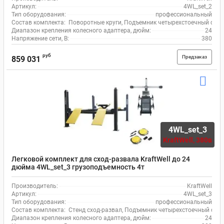
Артикул:
4WL_set_2
Тип оборудования:
профессиональный
Состав комплекта:
Поворотные круги, Подъемник четырехстоечный с тра
Диапазон крепления колесного адаптера, дюйм:
24
Напряжение сети, В:
380
руб
Предзаказ
859 031
4WL_set_3
KraftWell,
380в
Легковой комплект для сход-развала KraftWell до 24
дюйма 4WL_set_3 грузоподъемность 4т
Производитель:
KraftWell
Артикул:
4WL_set_3
Тип оборудования:
профессиональный
Состав комплекта:
Стенд сход-развал, Подъемник четырехстоечный с тр
Диапазон крепления колесного адаптера, дюйм:
24