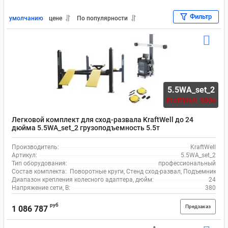
Фильтр
умолчанию
цене
По популярности
5.5WA_set_2
KraftWell,
380в
Легковой комплект для сход-развала KraftWell до 24
дюйма 5.5WA_set_2 грузоподъемность 5.5т
Производитель:
KraftWell
Артикул:
5.5WA_set_2
Тип оборудования:
профессиональный
Состав комплекта:
Поворотные круги, Стенд сход-развал, Подъемник че
Диапазон крепления колесного адаптера, дюйм:
24
Напряжение сети, В:
380
руб
Предзаказ
1 086 787