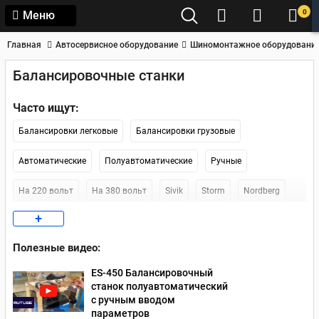
0
Меню
Главная
Автосервисное оборудование
Шиномонтажное оборудовани
Балансировочные станки
Часто ищут:
Балансировки легковые
Балансировки грузовые
Автоматические
Полуавтоматические
Ручные
На 220 вольт
На 380 вольт
Sivik
Storm
Nordberg
+
Sicam
Kraftwell
AE&T
Наличие в Москве
По России
Полезные видео:
Наличие в СПб
ES-450 Балансировочный
станок полуавтоматический
с ручным вводом
параметров