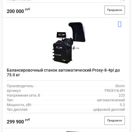
руб
Предзаказ
200 000
Балансировочный станок автоматический Proxy-8-4pi до
75.0 кг
Производитель:
Storm
Артикул:
PROXY-8-4PI
Напряжение сети, В:
220
Тип:
автоматический
Мощность, кВт:
0.3
Тип дисплея:
цифровой дисплей
руб
Предзаказ
299 900