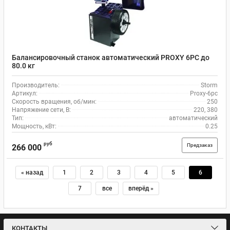
Балансировочный станок автоматический PROXY 6РC до
80.0 кг
Производитель:
Storm
Артикул:
Proxy-6pc
Скорость вращения, об/мин:
250
Напряжение сети, В:
220, 380
Тип:
автоматический
Мощность, кВт:
0.25
руб
Предзаказ
266 000
« назад
1
2
3
4
5
6
7
все
вперёд »
КОНТАКТЫ