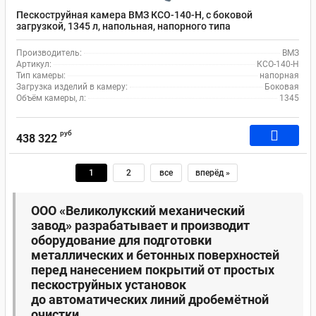
Пескоструйная камера ВМЗ КСО-140-Н, с боковой
загрузкой, 1345 л, напольная, напорного типа
Производитель:
ВМЗ
Артикул:
КСО-140-Н
Тип камеры:
напорная
Загрузка изделий в камеру:
Боковая
Объём камеры, л:
1345
руб
438 322
1
2
все
вперёд »
ООО «Великолукский механический
завод» разрабатывает и производит
оборудование для подготовки
металлических и бетонных поверхностей
перед нанесением покрытий от простых
пескоструйных установок
до автоматических линий дробемётной
очистки.