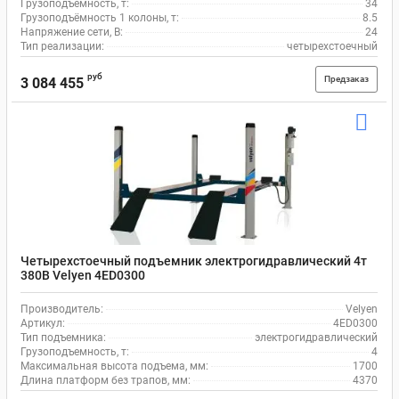
Грузоподъемность, т:
34
Грузоподъёмность 1 колоны, т:
8.5
Напряжение сети, В:
24
Тип реализации:
четырехстоечный
руб
Предзаказ
3 084 455
Четырехстоечный подъемник электрогидравлический 4т
380В Velyen 4ED0300
Производитель:
Velyen
Артикул:
4ED0300
Тип подъемника:
электрогидравлический
Грузоподъемность, т:
4
Максимальная высота подъема, мм:
1700
Длина платформ без трапов, мм:
4370