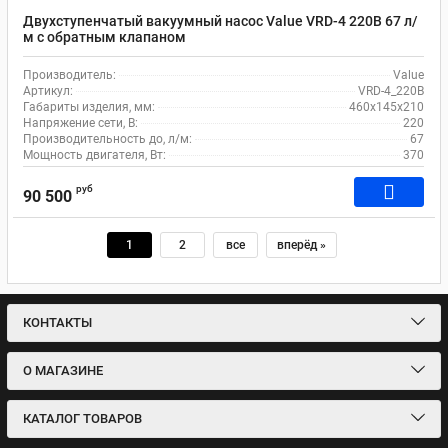
Двухступенчатый вакуумный насос Value VRD-4 220В 67 л/
м c обратным клапаном
Производитель:
Value
Артикул:
VRD-4_220В
Габариты изделия, мм:
460х145х210
Напряжение сети, В:
220
Производительность до, л/м:
67
Мощность двигателя, Вт:
370
руб
90 500
1
2
все
вперёд »
КОНТАКТЫ
О МАГАЗИНЕ
КАТАЛОГ ТОВАРОВ