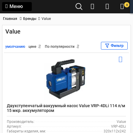
0
Меню
Главная
Бренды
Value
Value
Фильтр
умолчанию
цене
По популярности
Двухступенчатый вакуумный насос Value VRP-4DLi 114 л/м
15 мкр. аккумулятором
Производитель:
Value
Артикул:
VRP-4DLi
Габариты изделия, мм:
320х112х242