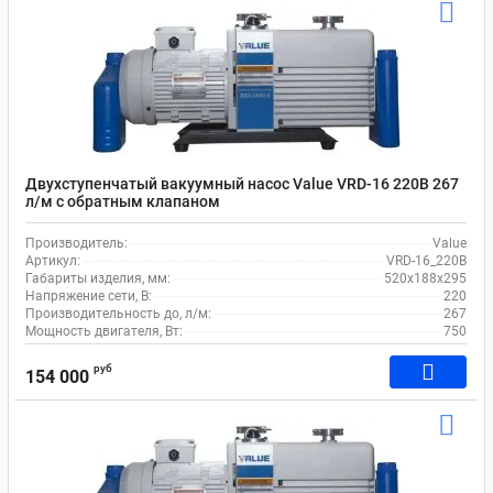
Двухступенчатый вакуумный насос Value VRD-16 220В 267
л/м c обратным клапаном
Производитель:
Value
Артикул:
VRD-16_220В
Габариты изделия, мм:
520х188х295
Напряжение сети, В:
220
Производительность до, л/м:
267
Мощность двигателя, Вт:
750
руб
154 000