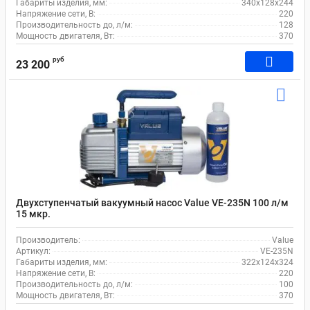
Габариты изделия, мм:
340х128х244
Напряжение сети, В:
220
Производительность до, л/м:
128
Мощность двигателя, Вт:
370
руб
23 200
Двухступенчатый вакуумный насос Value VE-235N 100 л/м
15 мкр.
Производитель:
Value
Артикул:
VE-235N
Габариты изделия, мм:
322х124х324
Напряжение сети, В:
220
Производительность до, л/м:
100
Мощность двигателя, Вт:
370