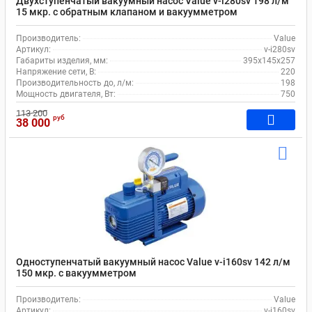
Двухступенчатый вакуумный насос Value v-i280sv 198 л/м
15 мкр. c обратным клапаном и вакуумметром
Производитель:
Value
Артикул:
v-i280sv
Габариты изделия, мм:
395x145x257
Напряжение сети, В:
220
Производительность до, л/м:
198
Мощность двигателя, Вт:
750
113 200
руб
38 000
Одноступенчатый вакуумный насос Value v-i160sv 142 л/м
150 мкр. c вакуумметром
Производитель:
Value
Артикул:
v-i160sv