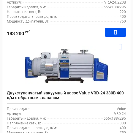
Артикул:
VRD-24_220В
Габариты изделия, мм:
556х188х295
Напряжение сети, В:
220
Производительность до, л/м:
400
Мощность двигателя, Вт:
750
руб
183 200
Двухступенчатый вакуумный насос Value VRD-24 380В 400
л/м c обратным клапаном
Производитель:
Value
Артикул:
VRD-24
Габариты изделия, мм:
556х188х295
Напряжение сети, В:
380
Производительность до, л/м:
400
Мощность двигателя, Вт:
750