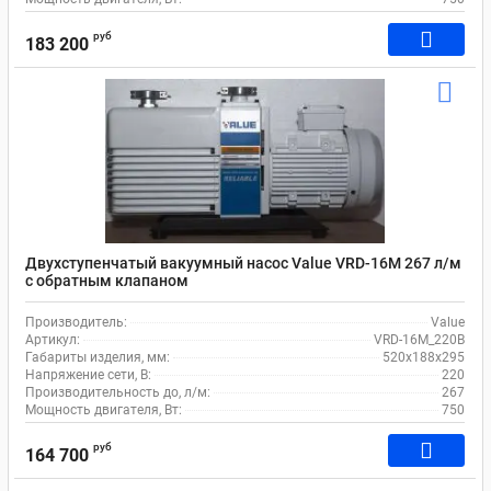
руб
183 200
Двухступенчатый вакуумный насос Value VRD-16M 267 л/м
c обратным клапаном
Производитель:
Value
Артикул:
VRD-16M_220В
Габариты изделия, мм:
520х188х295
Напряжение сети, В:
220
Производительность до, л/м:
267
Мощность двигателя, Вт:
750
руб
164 700