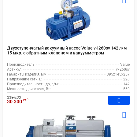
Двухступенчатый вакуумный насос Value v-i260sv 142 л/м
15 мкр. c обратным клапаном и вакуумметром
Производитель:
Value
Артикул:
v-i260sv
Габариты изделия, мм:
395x145x257
Напряжение сети, В:
220
Производительность до, л/м:
142
Мощность двигателя, Вт:
560
113 200
руб
30 300