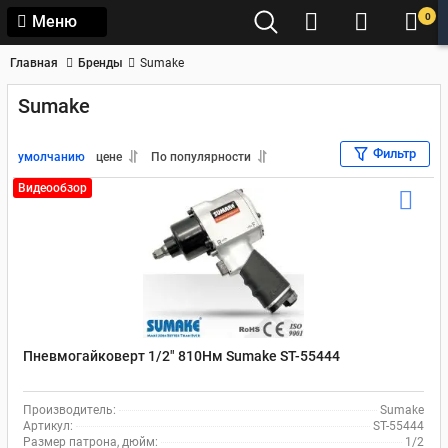
0
Меню
Главная
Бренды
Sumake
Sumake
Фильтр
умолчанию
цене
По популярности
Видеообзор
Пневмогайковерт 1/2" 810Нм Sumake ST-55444
Производитель:
Sumake
Артикул:
ST-55444
Размер патрона, дюйм:
1/2