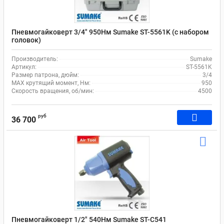
Пневмогайковерт 3/4" 950Нм Sumake ST-5561K (с набором
головок)
Производитель:
Sumake
Артикул:
ST-5561K
Размер патрона, дюйм:
3/4
MAX крутящий момент, Нм:
950
Скорость вращения, об/мин:
4500
руб
36 700
Пневмогайковерт 1/2" 540Нм Sumake ST-C541