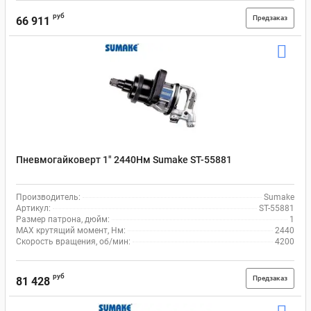
руб
Предзаказ
66 911
Пневмогайковерт 1" 2440Нм Sumake ST-55881
Производитель:
Sumake
Артикул:
ST-55881
Размер патрона, дюйм:
1
MAX крутящий момент, Нм:
2440
Скорость вращения, об/мин:
4200
руб
Предзаказ
81 428