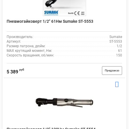
Пневмогайковерт 1/2" 61Нм Sumake ST-5553
Производитель:
Sumake
Артикул:
ST-5553
Размер патрона, дюйм:
1/2
MAX крутящий момент, Нм:
61
Скорость вращения, об/мин:
150
руб
Предзаказ
5 389