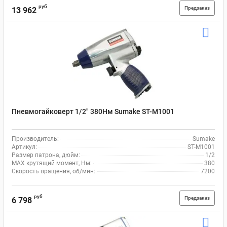
руб
Предзаказ
13 962
Пневмогайковерт 1/2" 380Нм Sumake ST-M1001
Производитель:
Sumake
Артикул:
ST-M1001
Размер патрона, дюйм:
1/2
MAX крутящий момент, Нм:
380
Скорость вращения, об/мин:
7200
руб
Предзаказ
6 798