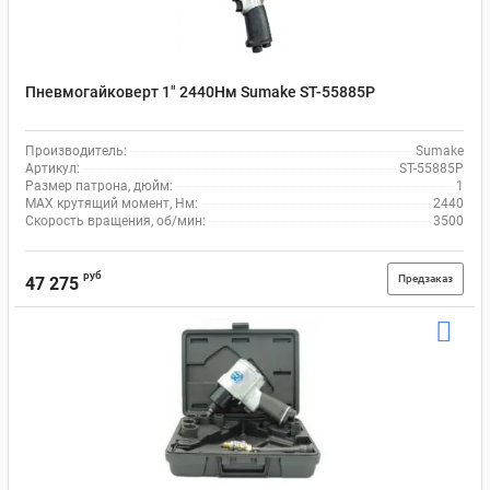
Пневмогайковерт 1" 2440Нм Sumake ST-55885P
Производитель:
Sumake
Артикул:
ST-55885P
Размер патрона, дюйм:
1
MAX крутящий момент, Нм:
2440
Скорость вращения, об/мин:
3500
руб
Предзаказ
47 275