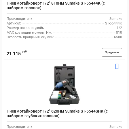
Пневмогайковерт 1/2" 810Нм Sumake ST-55444K (с
набором головок)
Производитель:
Sumake
Артикул:
ST-55444K
Размер патрона, дюйм:
1/2
MAX крутящий момент, Нм:
810
Скорость вращения, об/мин:
6500
руб
Предзаказ
21 115
Пневмогайковерт 1/2" 620Нм Sumake ST-5544SHK (с
набором глубоких головок)
Производитель:
Sumake