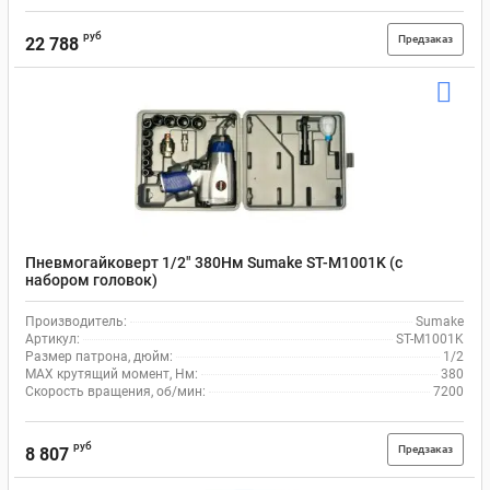
руб
Предзаказ
22 788
Пневмогайковерт 1/2" 380Нм Sumake ST-M1001K (с
набором головок)
Производитель:
Sumake
Артикул:
ST-M1001K
Размер патрона, дюйм:
1/2
MAX крутящий момент, Нм:
380
Скорость вращения, об/мин:
7200
руб
Предзаказ
8 807