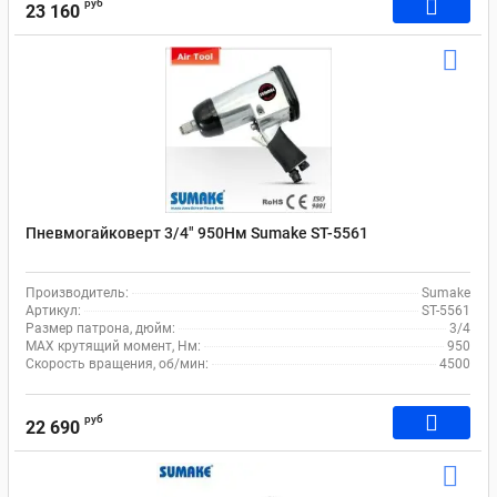
руб
23 160
Пневмогайковерт 3/4" 950Нм Sumake ST-5561
Производитель:
Sumake
Артикул:
ST-5561
Размер патрона, дюйм:
3/4
MAX крутящий момент, Нм:
950
Скорость вращения, об/мин:
4500
руб
22 690