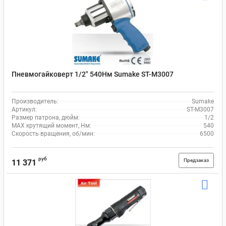
Пневмогайковерт 1/2" 540Нм Sumake ST-M3007
Производитель:
Sumake
Артикул:
ST-M3007
Размер патрона, дюйм:
1/2
MAX крутящий момент, Нм:
540
Скорость вращения, об/мин:
6500
руб
Предзаказ
11 371