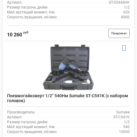
Артикул:
ST-5544SHK
Размер патрона, дюйм:
1/2
MAX крутящий момент, Нм:
620
Скорость вращения, об/мин:
8000
руб
Предзаказ
10 260
Пневмогайковерт 1/2" 540Нм Sumake ST-C541K (с набором
головок)
Производитель:
Sumake
Артикул:
ST-C541K
Размер патрона, дюйм:
1/2
MAX крутящий момент, Нм:
540
Скорость вращения, об/мин:
10000