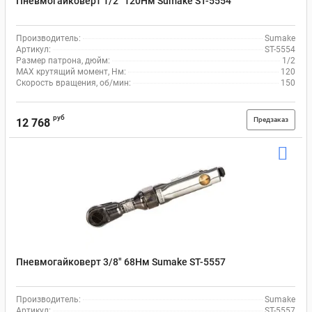
Пневмогайковерт 1/2" 120Нм Sumake ST-5554
Производитель:
Sumake
Артикул:
ST-5554
Размер патрона, дюйм:
1/2
MAX крутящий момент, Нм:
120
Скорость вращения, об/мин:
150
руб
Предзаказ
12 768
Пневмогайковерт 3/8" 68Нм Sumake ST-5557
Производитель:
Sumake
Артикул:
ST-5557