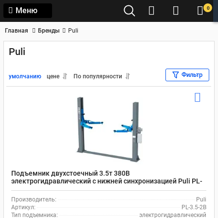
0
Меню
Главная
Бренды
Puli
Puli
Фильтр
умолчанию
цене
По популярности
Подъемник двухстоечный 3.5т 380В
электрогидравлический с нижней синхронизацией Puli PL-
3.5-2B
Производитель:
Puli
Артикул:
PL-3.5-2B
Тип подъемника:
электрогидравлический