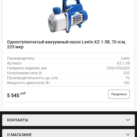
Одноступенчатый вакуумный насос Leeto XZ-1.5B, 70 л/м,
225 мкр
Производитель:
Leeto
Артикул:
XZ-1.5B
Габариты изделия, мм:
255x105x205
Напряжение сети, В:
220
Производительность до, л/м:
70
Мощность двигателя, Вт:
180
руб
Предзаказ
5 545
КОНТАКТЫ
О МАГАЗИНЕ