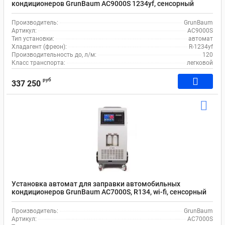
кондиционеров GrunBaum AC9000S 1234yf, сенсорный
экран, wi-fi
Производитель:
GrunBaum
Артикул:
AC9000S
Тип установки:
автомат
Хладагент (фреон):
R-1234yf
Производительность до, л/м:
120
Класс транспорта:
легковой
руб
337 250
Установка автомат для заправки автомобильных
кондиционеров GrunBaum AC7000S, R134, wi-fi, сенсорный
дисплей, принтер
Производитель:
GrunBaum
Артикул:
AC7000S