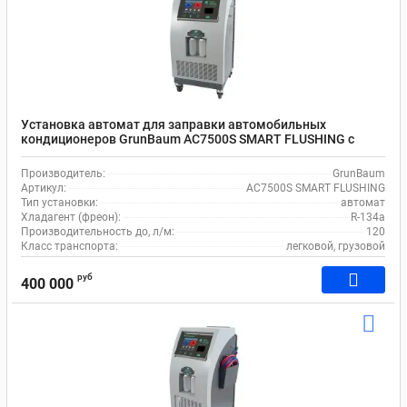
Установка автомат для заправки автомобильных
кондиционеров GrunBaum AC7500S SMART FLUSHING с
функцией промывки, wi-fi
Производитель:
GrunBaum
Артикул:
AC7500S SMART FLUSHING
Тип установки:
автомат
Хладагент (фреон):
R-134a
Производительность до, л/м:
120
Класс транспорта:
легковой, грузовой
руб
400 000