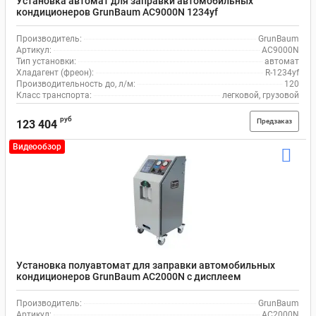
Установка автомат для заправки автомобильных
кондиционеров GrunBaum AC9000N 1234yf
Производитель:
GrunBaum
Артикул:
AC9000N
Тип установки:
автомат
Хладагент (фреон):
R-1234yf
Производительность до, л/м:
120
Класс транспорта:
легковой, грузовой
руб
Предзаказ
123 404
Видеообзор
Установка полуавтомат для заправки автомобильных
кондиционеров GrunBaum AC2000N с дисплеем
Производитель:
GrunBaum
Артикул:
AC2000N