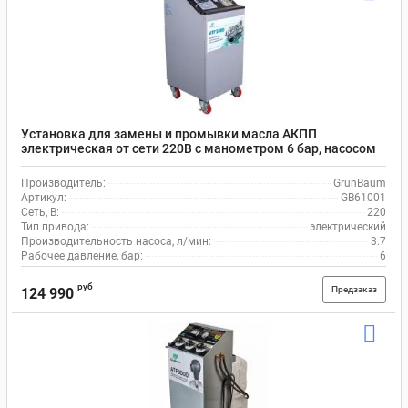
Установка для замены и промывки масла АКПП
электрическая от сети 220В с манометром 6 бар, насосом
3.7 л/мин, ATF 5000 GrunBaum GB61001
Производитель:
GrunBaum
Артикул:
GB61001
Сеть, В:
220
Тип привода:
электрический
Производительность насоса, л/мин:
3.7
Рабочее давление, бар:
6
руб
Предзаказ
124 990