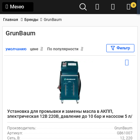
0
Меню
Главная
Бренды
GrunBaum
GrunBaum
Фильтр
умолчанию
цене
По популярности
Установка для промывки и замены масла в АКПП,
электрическая 12В 220В, давление до 10 бар и насосом 5 л/
мин, GrunBaum ATF4000N GB61007
Производитель:
GrunBaum
Артикул:
GB61007
Сеть, В:
12, 220