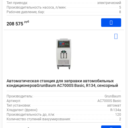
Тип привода:
электрический
Производительность насоса, л/мин:
5
Рабочее давление, бар:
8
руб
208 575
Автоматическая станция для заправки автомобильных
кондиционеровGrunBaum AC7000S Basic, R134, сенсорный
экран 8"
Производитель:
GrunBaum
Артикул:
AC7000S Basic
Тип установки:
автомат
Хладагент (фреон):
R-134a
Производительность до, л/м:
120
Количество ступеней вакуумирования:
2