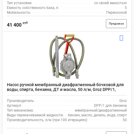
Тип установки:
со своей емкостью
Емкость собственного бака, л:
5
Мобильность:
Переносной
руб
Предзаказ
41 400
Насос ручной мембранный диафрагменный бочковой для
воды, спирта, бензина, ДТ и масла, 50 л/м, Groz DPP/1,
двойной ход, алюминий
Производитель:
Groz
Артикул:
DPP/1 для бензина
Тип механизма:
мембранный/диафрагменный
Виды перекачиваемой жидкости:
бензин, масло, дизель, вода, спирт
Производительность, л/м (при 100 итерациях):
50