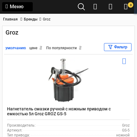
0
Меню
Главная
Бренды
Groz
Groz
Фильтр
умолчанию
цене
По популярности
Нагнетатель смазки ручной с ножным приводом с
емкостью 5л Groz GROZ GS-5
Производитель:
Groz
Артикул:
GS-5
Тип привода:
ножной