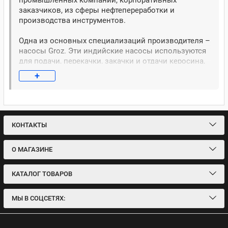
промышленных компаний, корпоративных
заказчиков, из сферы нефтепереработки и
производства инструментов.
Одна из основных специализаций производителя –
насосы Groz. Эти индийские насосы используются
для подачи, перекачки, закачки и отдачи керосина,
бензина, масла, дизельного топлива, антифриза,
+
растворителей на нефтяной основе, масла и спирта.
КОНТАКТЫ
О МАГАЗИНЕ
КАТАЛОГ ТОВАРОВ
МЫ В СОЦСЕТЯХ: