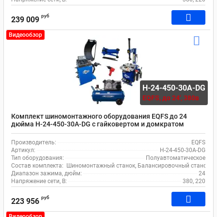
руб
239 009
Видеообзор
H-24-450-30A-DG
EQFS,
до 24', 380в
Комплект шиномонтажного оборудования EQFS до 24
дюйма H-24-450-30A-DG с гайковертом и домкратом
Производитель:
EQFS
Артикул:
H-24-450-30A-DG
Тип оборудования:
Полуавтоматическое
Состав комплекта:
Шиномонтажный станок, Балансировочный станок, Ко
Диапазон зажима, дюйм:
24
Напряжение сети, В:
380, 220
руб
223 956
Видеообзор