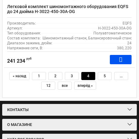
Легковой комплект шиномонтажного оборудования EQFS
до 24 дюйма H-3022-450-30A-DG
Производитель:
EQFS
Артикул:
H-3022-450-30A-DG
Тип оборудования:
Полуавтоматическое
Состав комплекта:
Шиномонтажный станок, Балансировочный станок, Ко
Диапазон зажима, дюйм:
24
Напряжение сети, В:
380, 220
руб
241 234
« назад
1
2
3
4
5
...
12
все
вперёд »
КОНТАКТЫ
О МАГАЗИНЕ