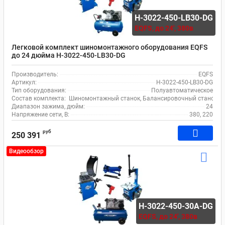
H-3022-450-LB30-DG
EQFS,
до 24', 380в
Легковой комплект шиномонтажного оборудования EQFS
до 24 дюйма H-3022-450-LB30-DG
Производитель:
EQFS
Артикул:
H-3022-450-LB30-DG
Тип оборудования:
Полуавтоматическое
Состав комплекта:
Шиномонтажный станок, Балансировочный станок, Ко
Диапазон зажима, дюйм:
24
Напряжение сети, В:
380, 220
руб
250 391
Видеообзор
H-3022-450-30A-DG
EQFS,
до 24', 380в