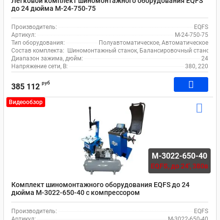
Легковой комплект шиномонтажного оборудования EQFS
до 24 дюйма M-24-750-75
Производитель:
EQFS
Артикул:
M-24-750-75
Тип оборудования:
Полуавтоматическое, Автоматическое
Состав комплекта:
Шиномонтажный станок, Балансировочный станок, 
Диапазон зажима, дюйм:
24
Напряжение сети, В:
380, 220
руб
385 112
Видеообзор
M-3022-650-40
EQFS,
до 24', 380в
Комплект шиномонтажного оборудования EQFS до 24
дюйма M-3022-650-40 с компрессором
Производитель:
EQFS
Артикул:
M-3022-650-40