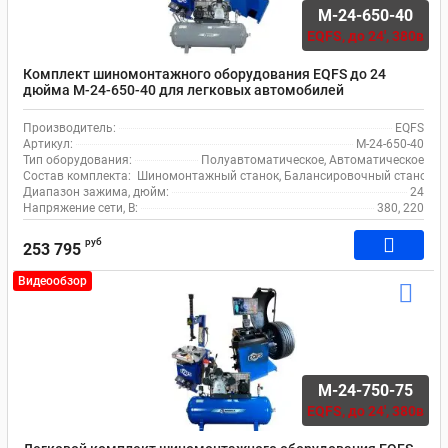
M-24-650-40
EQFS,
до 24', 380в
Комплект шиномонтажного оборудования EQFS до 24
дюйма M-24-650-40 для легковых автомобилей
Производитель:
EQFS
Артикул:
M-24-650-40
Тип оборудования:
Полуавтоматическое, Автоматическое
Состав комплекта:
Шиномонтажный станок, Балансировочный станок, 
Диапазон зажима, дюйм:
24
Напряжение сети, В:
380, 220
руб
253 795
Видеообзор
M-24-750-75
EQFS,
до 24', 380в