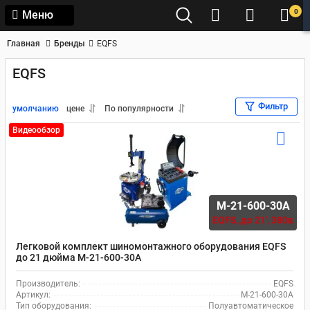
0
Меню
Главная
Бренды
EQFS
EQFS
Фильтр
умолчанию
цене
По популярности
Видеообзор
M-21-600-30A
EQFS,
до 21', 380в
Легковой комплект шиномонтажного оборудования EQFS
до 21 дюйма M-21-600-30A
Производитель:
EQFS
Артикул:
M-21-600-30A
Тип оборудования:
Полуавтоматическое