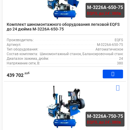
M-3226A-650-75
EQFS,
до 24', 380в
Комплект шиномонтажного оборудования легковой EQFS
до 24 дюйма M-3226A-650-75
Производитель:
EQFS
Артикул:
M-3226A-650-75
Тип оборудования:
Автоматическое
Состав комплекта:
Шиномонтажный станок, Балансировочный станок, 
Диапазон зажима, дюйм:
24
Напряжение сети, В:
380
руб
439 702
M-3226A-750-75
EQFS,
до 24', 380в