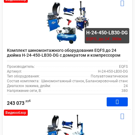
H-24-450-LB30-DG
EQFS,
до 24', 380в
Комплект шиномонтажного оборудования EQFS до 24
дюйма H-24-450-LB30-DG с домкратом и компрессором
Производитель:
EQFS
Артикул:
H-24-450-LB30-DG
Тип оборудования:
Полуавтоматическое
Состав комплекта:
Шиномонтажный станок, Балансировочный станок, Ко
Диапазон зажима, дюйм:
24
Напряжение сети, В:
380
руб
243 073
Видеообзор