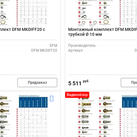
лект DFM MKDIFF20 с
Монтажный комплект DFM MKDIF
трубкой Ø 10 мм
DFM
Производитель:
DFM MKDIFF20
Артикул:
D
руб
5 511
Предзаказ
Пр
Видеообзор