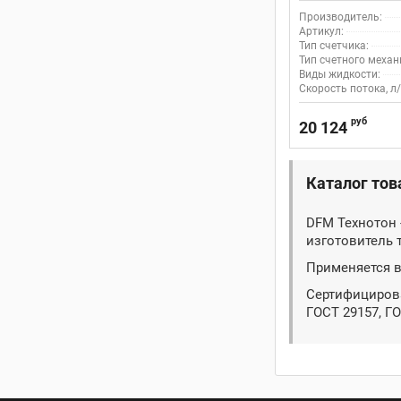
Производитель:
Артикул:
Тип счетчика:
Тип счетного механ
Виды жидкости:
Скорость потока, л/
руб
20 124
Каталог тов
DFM Технотон 
изготовитель 
Применяется в
Сертифицирова
ГОСТ 29157, Г