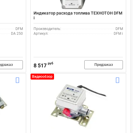
Индикатор расхода топлива ТЕХНОТОН DFM
i
DFM
Производитель:
DFM
DA 250
Артикул:
DFM i
руб
8 517
едзаказ
Предзаказ
Видеообзор