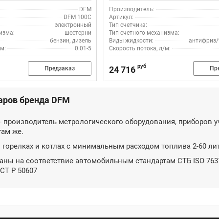
DFM
Производитель:
DFM 100C
Артикул:
электронный
Тип счетчика:
изма:
шестерни
Тип счетного механизма:
бензин, дизель
Виды жидкости:
антифриз/
м:
0.01-5
Скорость потока, л/м:
руб
24 716
Предзаказ
Пр
аров бренда DFM
- производитель метрологического оборудования, приборов уче
там же.
 горелках и котлах с минимальным расходом топлива 2-60 литр
ны на соответствие автомобильным стандартам СТБ ISO 7637-2,
ОСТ Р 50607