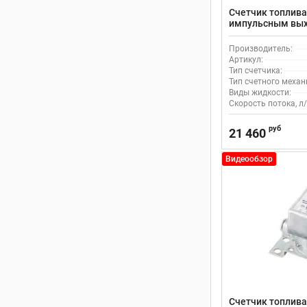
Счетчик топлива
импульсным выхо
100CK для дизел
Производитель:
Артикул:
Тип счетчика:
Тип счетного механ
Виды жидкости:
Скорость потока, л/
руб
21 460
Видеообзор
Счетчик топлива