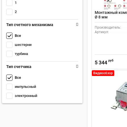
1
2
Монтажный комп
Ø 8 мм
Тип счетного механизма
Производитель:
Артикул:
Все
шестерни
турбина
руб
5 344
Тип счетчика
Видеообзор
Все
импульсный
электронный