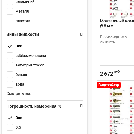
алюминий
металл
пластик
Монтажный комп
Ø 8 мм
Виды жидкости
Производитель:
Артикул:
Все
adblue/мочевина
антифриз/тосол
руб
2 672
бензин
вода
Видеообзор
Смотреть все
Погрешность измерения, %
Все
0.5