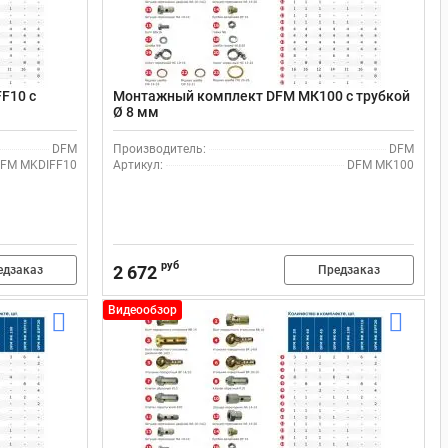
F10 с
Монтажный комплект DFM МК100 с трубкой
Ø 8 мм
DFM
Производитель:
DFM
FM MKDIFF10
Артикул:
DFM МК100
руб
2 672
едзаказ
Предзаказ
Видеообзор