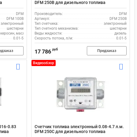
а
DFM 250B для дизельного топлива
DFM
Производитель:
DFM
DFM 100B
Артикул:
DFM 250B
электронный
Тип счетчика:
электронный
шестерни
Тип счетного механизма:
шестерни
, керосин, масло, adblue/мочевина, щелочи, химия, моющие жидкости
Виды жидкости:
дизель
0.01-5
Скорость потока, л/м:
0.01-5
руб
17 786
едзаказ
Предзаказ
Видеообзор
016-0.83
Счетчик топлива электронный 0.08-4.7 л.м.
плива
DFM 250C для дизельного топлива