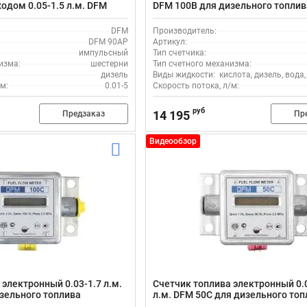
дом 0.05-1.5 л.м. DFM
DFM 100B для дизельного топлив
ного топлива
DFM
Производитель:
DFM 90AP
Артикул:
импульсный
Тип счетчика:
изма:
шестерни
Тип счетного механизма:
дизель
Виды жидкости:
кислота, дизель, вода
м:
0.01-5
Скорость потока, л/м:
руб
14 195
Предзаказ
Пр
Видеообзор
электронный 0.03-1.7 л.м.
Счетчик топлива электронный 0.
зельного топлива
л.м. DFM 50C для дизельного то