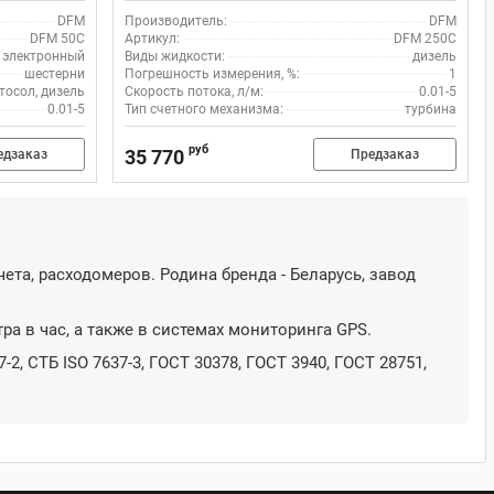
DFM
Производитель:
DFM
DFM 50C
Артикул:
DFM 250C
электронный
Виды жидкости:
дизель
шестерни
Погрешность измерения, %:
1
тосол, дизель
Скорость потока, л/м:
0.01-5
0.01-5
Тип счетного механизма:
турбина
руб
35 770
едзаказ
Предзаказ
та, расходомеров. Родина бренда - Беларусь, завод
а в час, а также в системах мониторинга GPS.
 СТБ ISO 7637-3, ГОСТ 30378, ГОСТ 3940, ГОСТ 28751,