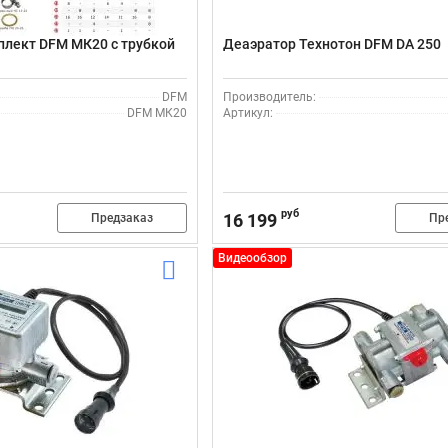
лект DFM МК20 с трубкой
Деаэратор Технотон DFM DA 250
DFM
Производитель:
DFM МК20
Артикул:
руб
16 199
Предзаказ
Пр
Видеообзор