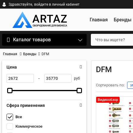
Здравствуйте,
войдите в личный кабинет
Главная
Бренды
Каталог товаров
Главная
Бренды
DFM
Цена
DFM
-
руб
Сортировать по:
у
Видеообзор
Сфера применения
Все
Коммерческое