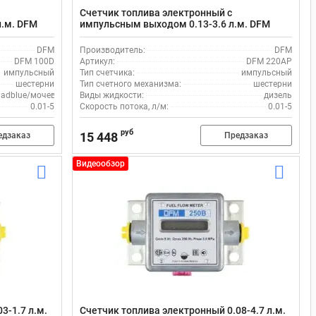
Счетчик топлива электронный с
л.м. DFM
импульсным выходом 0.13-3.6 л.м. DFM
220AP для дизельного топлива
DFM
Производитель:
DFM
DFM 100D
Артикул:
DFM 220AP
импульсный
Тип счетчика:
импульсный
шестерни
Тип счетного механизма:
шестерни
, adblue/мочевина
Виды жидкости:
дизель
0.01-5
Скорость потока, л/м:
0.01-5
руб
15 448
едзаказ
Предзаказ
Видеообзор
3-1.7 л.м.
Счетчик топлива электронный 0.08-4.7 л.м.