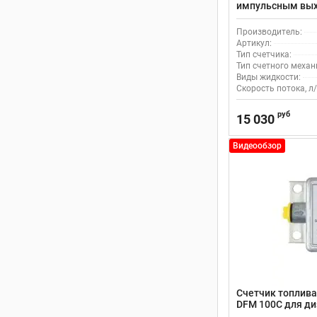
импульсным выхо
90AP для дизель
Производитель:
Артикул:
Тип счетчика:
Тип счетного механ
Виды жидкости:
Скорость потока, л/
руб
15 030
Видеообзор
Счетчик топлива 
DFM 100C для ди