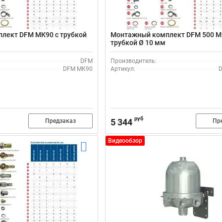
лект DFM МК90 с трубкой
Монтажный комплект DFM 500 М
трубкой Ø 10 мм
DFM
Производитель:
DFM МК90
Артикул:
D
руб
5 344
Предзаказ
Пр
Видеообзор