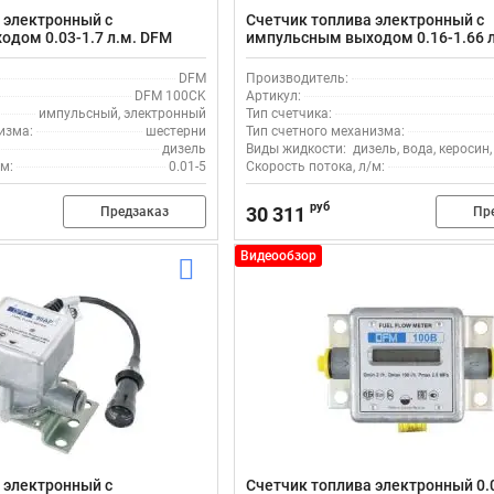
 электронный с
Счетчик топлива электронный с
дом 0.03-1.7 л.м. DFM
импульсным выходом 0.16-1.66 
ьного топлива
100D для дизельного топлива
DFM
Производитель:
DFM 100CK
Артикул:
импульсный, электронный
Тип счетчика:
изма:
шестерни
Тип счетного механизма:
дизель
Виды жидкости:
дизель, вода, керосин
м:
0.01-5
Скорость потока, л/м:
руб
30 311
Предзаказ
Пр
Видеообзор
 электронный с
Счетчик топлива электронный 0.0