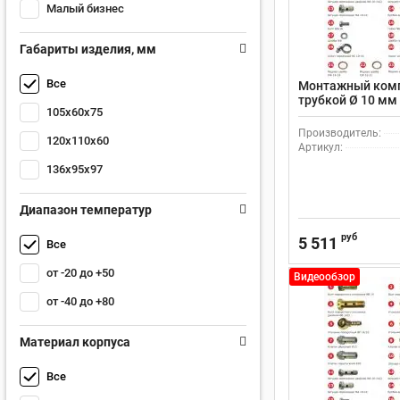
Малый бизнес
Габариты изделия, мм
Все
Монтажный комп
трубкой Ø 10 мм
105x60x75
Производитель:
120x110x60
Артикул:
136x95x97
Диапазон температур
руб
5 511
Все
от -20 до +50
Видеообзор
от -40 до +80
Материал корпуса
Все