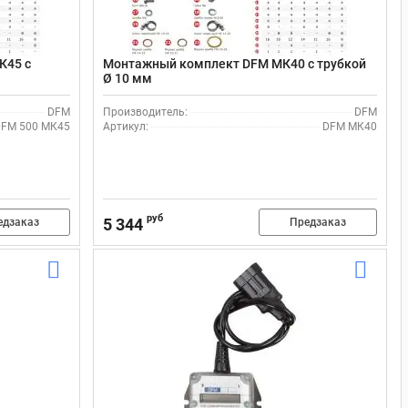
К45 с
Монтажный комплект DFM МК40 с трубкой
Ø 10 мм
DFM
Производитель:
DFM
FM 500 МК45
Артикул:
DFM МК40
руб
5 344
едзаказ
Предзаказ