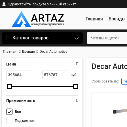
Здравствуйте,
войдите в личный кабинет
Главная
Бренды
Каталог товаров
Главная
Бренды
Decar Automotive
Цена
Decar Aut
-
руб
Сортировать по:
у
Применимость
Все
Подъемник