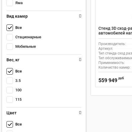
Яма
Вид камер
Все
Стенд 3D сход-р
автомобилей нап
Стационарные
DK-V3D-A.C
Производитель:
Мобильные
Артикул:
Тип стенда сход раз
Тип обслуживаемых
Вес, кг
Применимость:
Количество камер:
Все
руб
559 949
3.5
100
115
Цвет
Все