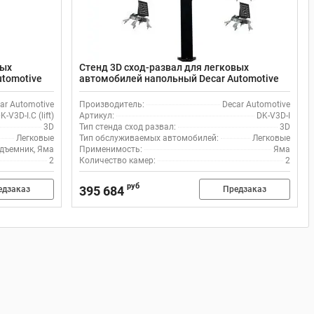
вых
Стенд 3D сход-развал для легковых
utomotive
автомобилей напольный Decar Automotive
DK-V3D-I
ar Automotive
Производитель:
Decar Automotive
K-V3D-I.C (lift)
Артикул:
DK-V3D-I
3D
Тип стенда сход развал:
3D
Легковые
Тип обслуживаемых автомобилей:
Легковые
дъемник, Яма
Применимость:
Яма
2
Количество камер:
2
руб
395 684
едзаказ
Предзаказ