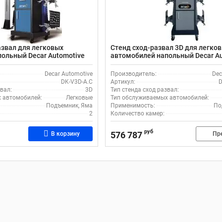
азвал для легковых
Стенд сход-развал 3D для легко
ольный Decar Automotive
автомобилей напольный Decar A
DK-V3D-I.C (lift)
Decar Automotive
Производитель:
Dec
DK-V3D-A.C
Артикул:
D
вал:
3D
Тип стенда сход развал:
 автомобилей:
Легковые
Тип обслуживаемых автомобилей:
Подъемник, Яма
Применимость:
По
2
Количество камер:
руб
576 787
В корзину
Пр