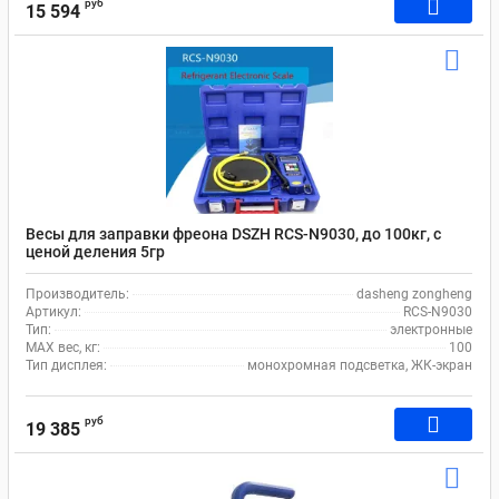
руб
15 594
Весы для заправки фреона DSZH RCS-N9030, до 100кг, с
ценой деления 5гр
Производитель:
dasheng zongheng
Артикул:
RCS-N9030
Тип:
электронные
MAX вес, кг:
100
Тип дисплея:
монохромная подсветка, ЖК-экран
руб
19 385