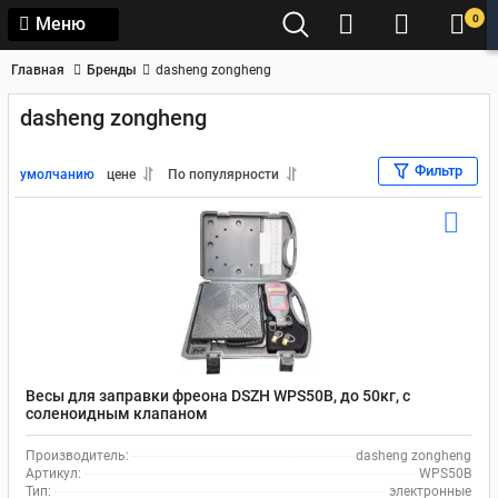
0
Меню
Главная
Бренды
dasheng zongheng
dasheng zongheng
Фильтр
умолчанию
цене
По популярности
Весы для заправки фреона DSZH WPS50B, до 50кг, с
соленоидным клапаном
Производитель:
dasheng zongheng
Артикул:
WPS50B
Тип:
электронные