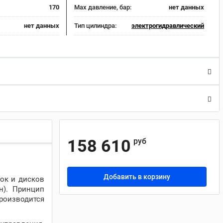
170
Max давление, бар:
нет данных
нет данных
Тип цилиндра:
электрогидравлический
158 610
руб
Добавить в корзину
док и дисков
н). Принцип
производится