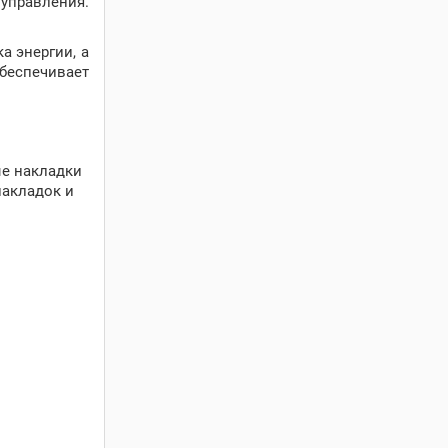
 управления.
а энергии, а
обеспечивает
е накладки
накладок и