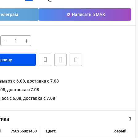
телеграм
Написать в MAX
−
+
орзину
ывоз с 6.08, доставка c 7.08
08, доставка c 7.08
оз с 6.08, доставка c 7.08
тики
i
750x560x1450
Цвет:
серый