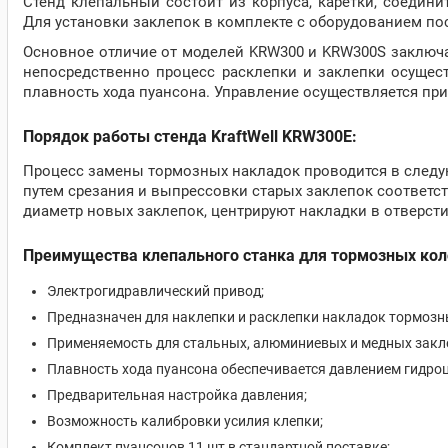
Стенд клёпальный состоит из корпуса, каретки, соедини
Для установки заклепок в комплекте с оборудованием п
Основное отличие от моделей KRW300 и KRW300S заключае
непосредственно процесс расклепки и заклепки осущест
плавность хода пуансона. Управление осуществляется п
Порядок работы стенда KraftWell KRW300Е:
Процесс замены тормозных накладок проводится в след
путем срезания и выпрессовки старых заклепок соответ
диаметр новых заклепок, центрируют накладки в отверст
Преимущества клепального станка для тормозных коло
Электрогидравлический привод;
Предназначен для наклепки и расклепки накладок тормозны
Применяемость для стальных, алюминиевых и медных закл
Плавность хода пуансона обеспечивается давлением гидро
Предварительная настройка давления;
Возможность калибровки усилия клепки;
Комплект пуансонов 11 шт в стандартной поставке;