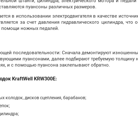
тельной штанги, цилиндра, электрического мотора и педали
оставляются пуансоны различных размеров.
тся в использовании электродвигателя в качестве источник
вляется за счет давления гидравлического цилиндра, что 
ри помощи ножных педалей.
ующей последовательности: Сначала демонтируют изношенны
ствующими пуансонами, далее подбирают требуемую толщину 
иях, и с помощью пуансона заклепывают обратно.
док KraftWell KRW300E:
х колодок, дисков сцепления, барабанов;
епок;
цилиндра;