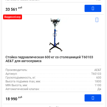
руб
33 561
Видеообзор
Стойка гидравлическая 600 кг со столешницей T60103
AE&T для автосервиса
Производитель:
AE&T
Артикул:
T60103
Грузоподъемность, кг:
600
Высота подъема max, мм:
1800
MIN Высота, мм:
1100
Автоматический клапан:
Да
руб
18 990