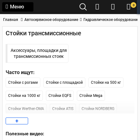
0
Меню
Главная
Автосервисное оборудование
Гидравлическое оборудование
Стойки трансмиссионные
Аксессуары, площадки для
трансмиссионных стоек
Часто ищут:
Стойки с рогами
Стойки с площадкой
Стойки на 500 кг
Стойки на 1000 кг
Стойки EQFS
Стойки Mega
Стойки Werther-OMA
Стойки ATIS
Стойки NORDBERG
+
Стойки Kraftwell
Стойки AET
Стойки Forsage
Полезные видео:
Стойки на 300 кг
Москва (наличие)