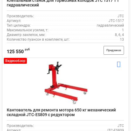
Клепальный станок для тормозных колодок JTC 1517 1 т
гидравлический
Производитель:
JTC
Артикул:
JTC-1517
Тип цилиндра:
гидравлический
Максимальное усилие, т:
1
Диаметр заклепок, мм:
8, 6, 4
Количество пуансон в комплекте, шт:
13
руб
Предзаказ
125 550
Видеообзор
Кантователь для ремонта мотора 650 кг механический
складной JTC-ES809 с редуктором
Производитель:
JTC
Артикул:
JTC-ES809