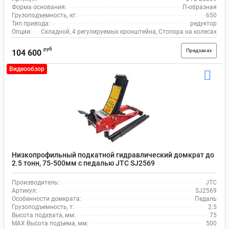
Форма основания:
П-образная
Грузоподъемность, кг:
650
Тип привода:
редуктор
Опции:
Складной, 4 регулируемых кронштейна, Стопора на колесах
руб
Предзаказ
104 600
Видеообзор
Низкопрофильный подкатной гидравлический домкрат до
2.5 тонн, 75-500мм с педалью JTC SJ2569
Производитель:
JTC
Артикул:
SJ2569
Особенности домкрата:
Педаль
Грузоподъемность, т:
2.5
Высота подхвата, мм:
75
MAX Высота подъема, мм:
500