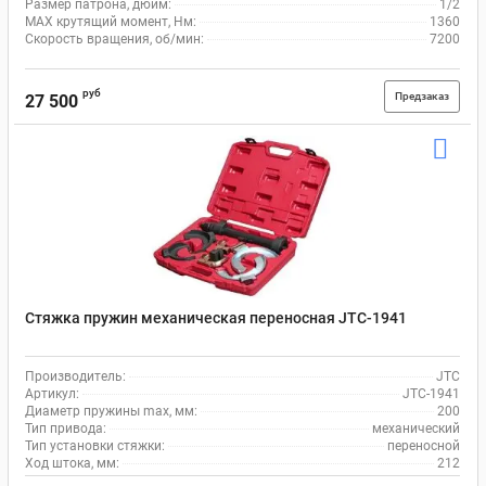
Размер патрона, дюйм:
1/2
MAX крутящий момент, Нм:
1360
Скорость вращения, об/мин:
7200
руб
Предзаказ
27 500
Стяжка пружин механическая переносная JTC-1941
Производитель:
JTC
Артикул:
JTC-1941
Диаметр пружины max, мм:
200
Тип привода:
механический
Тип установки стяжки:
переносной
Ход штока, мм:
212