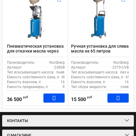
Пневматическая установка
Ручная установка для слива
для откачки масла через
масла на 65 литров
щуп на 80 литров Nordberg
Nordberg 2379-CVB
2380B
Производитель:
Nordberg
Производитель:
Nordberg
Артикул:
2380B
Артикул:
2379-CVB
Тип всасывающего насоса:
пневматический
Тип всасывающего насоса:
без насо
Емкость собственного бака, л:
80
Емкость собственного бака, л:
65
Емкость воронки, л:
16
Емкость воронки, л:
16
Емкость предкамеры, л:
9
Тип сбора жидкости:
слив
руб
руб
36 500
15 500
КОНТАКТЫ
О МАГАЗИНЕ