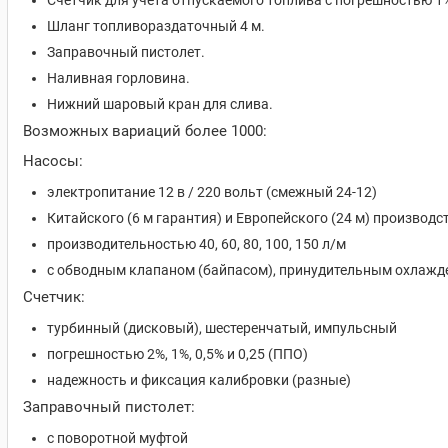
Счетчик для учета отпускаемого топлива с погрешностью 1
Шланг топливораздаточный 4 м.
Заправочный пистолет.
Наливная горловина.
Нижний шаровый кран для слива.
Возможных вариаций более 1000:
Насосы:
электропитание 12 в / 220 вольт (смежный 24-12)
Китайского (6 м гарантия) и Европейского (24 м) производс
производительностью 40, 60, 80, 100, 150 л/м
с обводным клапаном (байпасом), принудительным охлажд
Счетчик:
турбинный (дисковый), шестеренчатый, импульсный
погрешностью 2%, 1%, 0,5% и 0,25 (ППО)
надежность и фиксация калибровки (разные)
Заправочный пистолет:
с поворотной муфтой