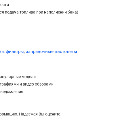
ности
ся подача топлива при наполнении бака)
ва
,
фильтры
,
заправочные пистолеты
популярные модели
ографиями и видео обзорами
уведомления
формацию. Надеемся Вы оцените