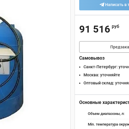
Написать в 
91 516
руб
Предзака
Самовывоз
Санкт-Петербург:
уточ
Москва:
уточняйте
Оптовый склад:
уточня
Основные характерис
Объем диапазоны, л:
Min. температура окруж