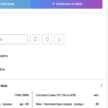
телеграм
Написать в MAX
з
няйте
йте
тики
1100-2900
Соответствие СП 156 и НПБ:
нет
. среды:
до -20
Max. температура окруж. среды:
35