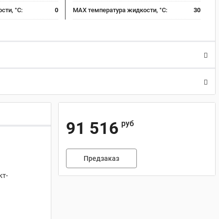
сти, °C:
0
MAX температура жидкости, °C:
30
91 516
руб
Предзаказ
кт-