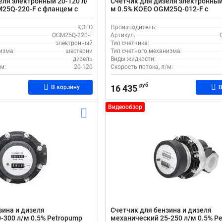
еля электронный 20-120 л/
Счетчик для дизеля электронный
25Q-220-F с фланцем с
м 0.5% KOEO OGM25Q-012-F с
озирования
возможностью дозирования
KOEO
Производитель:
OGM25Q-220-F
Артикул:
электронный
Тип счетчика:
изма:
шестерни
Тип счетного механизма:
дизель
Виды жидкости:
м:
20-120
Скорость потока, л/м:
руб
16 435
В корзину
В
Видеообзор
зина и дизеля
Счетчик для бензина и дизеля
-300 л/м 0.5% Petropump
механический 25-250 л/м 0.5% P