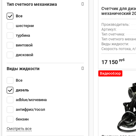
Тип счетного механизма
Счетчик для диз
механический 20
Все
Производитель:
шестерни
Артикул:
Тип счетчика:
турбина
Тип счетного механ
Виды жидкости:
винтовой
Скорость потока, л/
дисковой
руб
17 150
Виды жидкости
Видеообзор
Все
дизель
adblue/мочевина
антифриз/тосол
бензин
Смотреть все