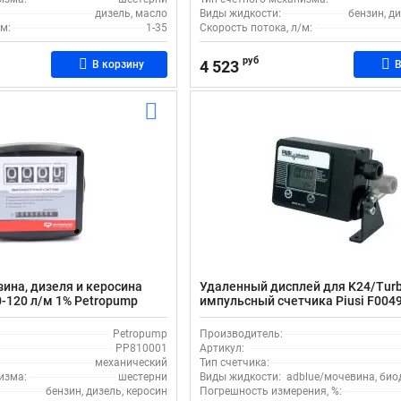
дизель, масло
Виды жидкости:
бензин, ди
м:
1-35
Скорость потока, л/м:
руб
4 523
В корзину
В
зина, дизеля и керосина
Удаленный дисплей для K24/Turb
-120 л/м 1% Petropump
импульсный счетчика Piusi F004
Petropump
Производитель:
PP810001
Артикул:
механический
Тип счетчика:
изма:
шестерни
Виды жидкости:
adblue/мочевина, био
бензин, дизель, керосин
Погрешность измерения, %: