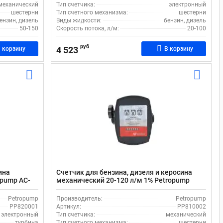
механический
Тип счетчика:
электронный
шестерни
Тип счетного механизма:
шестерни
ензин, дизель
Виды жидкости:
бензин, дизель
50-150
Скорость потока, л/м:
20-100
руб
4 523
 корзину
В корзину
ина
Счетчик для бензина, дизеля и керосина
opump AC-
механический 20-120 л/м 1% Petropump
PP810002
Petropump
Производитель:
Petropump
PP820001
Артикул:
PP810002
электронный
Тип счетчика:
механический
турбина
Тип счетного механизма:
шестерни