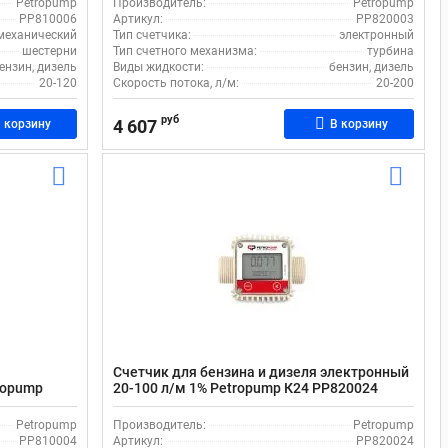
Petropump
Производитель:
Petropump
PP810006
Артикул:
PP820003
механический
Тип счетчика:
электронный
шестерни
Тип счетного механизма:
турбина
ензин, дизель
Виды жидкости:
бензин, дизель
20-120
Скорость потока, л/м:
20-200
руб
4 607
 корзину
В корзину
Счетчик для бензина и дизеля электронный
ropump
20-100 л/м 1% Petropump К24 PP820024
Petropump
Производитель:
Petropump
PP810004
Артикул:
PP820024