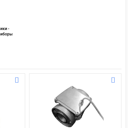
ики -
риборы