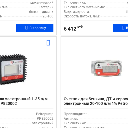
механический
Тип счетчика:
изма:
шестерни
Тип счетного механизма:
бензин, дизель
Виды жидкости:
б
м:
20-100
Скорость потока, л/м:
руб
6 412
В корзину
В
ла электронный 1-35 л/м
Счетчик для бензина, ДТ и керос
PP820002
электронный 20-100 л/м 1% Petr
TM-1 PP820001
Petropump
Производитель:
PP820002
Артикул:
электронный
Тип счетчика:
изма:
шестерни
Тип счетного механизма: