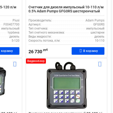
5-120 л/м
Счетчик для дизеля импульсный 10-110 л/м
0.5% Adam Pumps GFG0RS шестеренчатый
Piusi
Производитель:
Adam Pumps
F00407700
Артикул:
GFG0RS
импульсный
Тип счетчика:
импульсный
турбина
Тип счетного механизма:
шестерни
дизель
Виды жидкости:
дизель
5-120
Скорость потока, л/м:
10-110
руб
26 730
 корзину
В корзину
Видеообзор