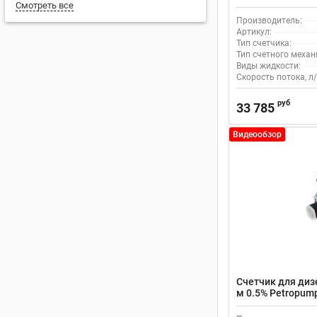
Смотреть все
OGM-50 PP81000
Производитель:
Артикул:
Тип счетчика:
Тип счетного механ
Виды жидкости:
Скорость потока, л/
руб
33 785
Видеообзор
Счетчик для диз
м 0.5% Petropu