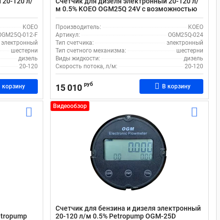
 20-120 л/
Счетчик для дизеля электронный 20-120 л/
м 0.5% KOEO OGM25Q 24V с возможностью
дозирования
KOEO
Производитель:
KOEO
OGM25Q-012-F
Артикул:
OGM25Q-024
электронный
Тип счетчика:
электронный
шестерни
Тип счетного механизма:
шестерни
дизель
Виды жидкости:
дизель
20-120
Скорость потока, л/м:
20-120
руб
15 010
 корзину
В корзину
Видеообзор
Счетчик для бензина и дизеля электронный
etropump
20-120 л/м 0.5% Petropump OGM-25D