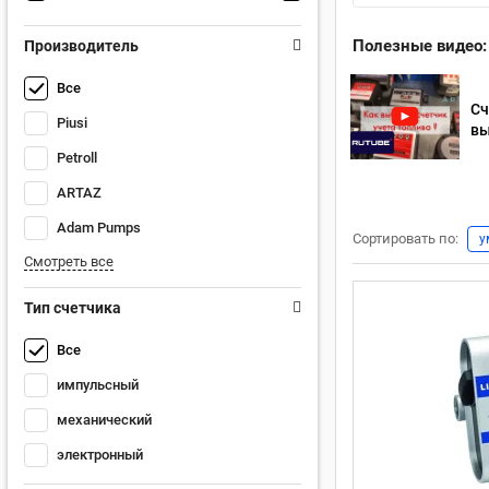
Полезные видео:
Производитель
Все
Сч
Piusi
вы
Petroll
ARTAZ
Adam Pumps
Сортировать по:
у
Смотреть все
Тип счетчика
Все
импульсный
механический
электронный