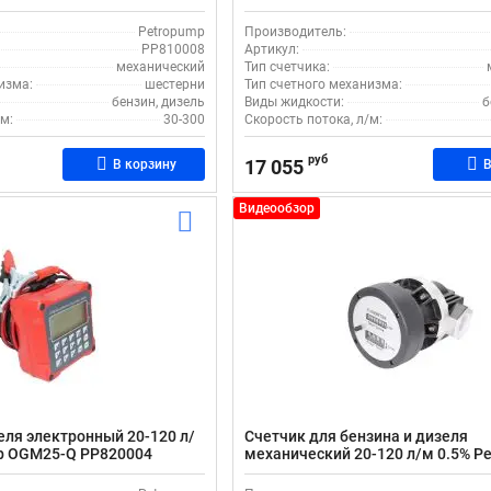
8 шестеренчатый
OGM-40 PP810007 шестеренчаты
Petropump
Производитель:
PP810008
Артикул:
механический
Тип счетчика:
изма:
шестерни
Тип счетного механизма:
бензин, дизель
Виды жидкости:
б
м:
30-300
Скорость потока, л/м:
руб
17 055
В корзину
В
Видеообзор
еля электронный 20-120 л/
Счетчик для бензина и дизеля
mp OGM25-Q PP820004
механический 20-120 л/м 0.5% P
OGM-25 PP810006