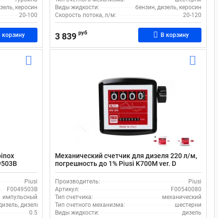
зель, керосин
Виды жидкости:
бензин, дизель, керосин
20-100
Скорость потока, л/м:
20-120
руб
3 839
 корзину
В корзину
inox
Механический счетчик для дизеля 220 л/м,
9503B
погрешность до 1% Piusi K700M ver. D
F00540080
Piusi
Производитель:
Piusi
F0049503B
Артикул:
F00540080
импульсный
Тип счетчика:
механический
дизель, дизель, масло, стеклоомыватель, вода
Тип счетного механизма:
шестерни
0.5
Виды жидкости:
дизель