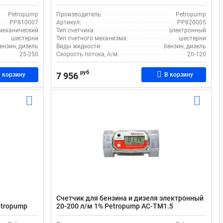
й
PP820005
Petropump
Производитель:
Petropump
PP810007
Артикул:
PP820005
механический
Тип счетчика:
электронный
шестерни
Тип счетного механизма:
шестерни
ензин, дизель
Виды жидкости:
бензин, дизель
25-250
Скорость потока, л/м:
20-120
руб
7 956
 корзину
В корзину
Счетчик для бензина и дизеля электронный
etropump
20-200 л/м 1% Petropump AC-TM1.5
PP820003