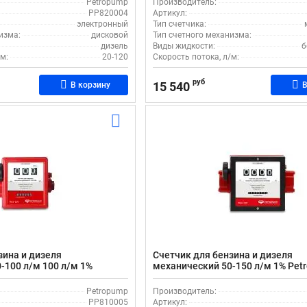
Petropump
Производитель:
PP820004
Артикул:
электронный
Тип счетчика:
изма:
дисковой
Тип счетного механизма:
дизель
Виды жидкости:
б
м:
20-120
Скорость потока, л/м:
руб
15 540
В корзину
В
зина и дизеля
Счетчик для бензина и дизеля
-100 л/м 100 л/м 1%
механический 50-150 л/м 1% Pet
100 PP810005
PP810004
Petropump
Производитель:
PP810005
Артикул: