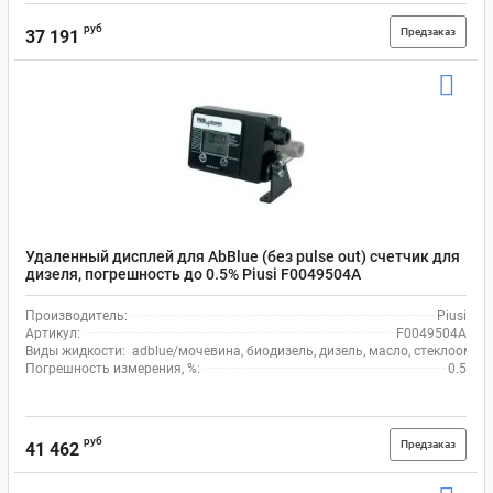
руб
Предзаказ
37 191
Удаленный дисплей для AbBlue (без pulse out) счетчик для
дизеля, погрешность до 0.5% Piusi F0049504A
Производитель:
Piusi
Артикул:
F0049504A
Виды жидкости:
adblue/мочевина, биодизель, дизель, масло, стеклоомыв
Погрешность измерения, %:
0.5
руб
Предзаказ
41 462