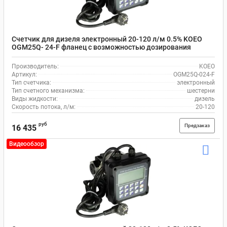
Счетчик для дизеля электронный 20-120 л/м 0.5% KOEO
OGM25Q- 24-F фланец с возможностью дозирования
Производитель:
KOEO
Артикул:
OGM25Q-024-F
Тип счетчика:
электронный
Тип счетного механизма:
шестерни
Виды жидкости:
дизель
Скорость потока, л/м:
20-120
руб
Предзаказ
16 435
Видеообзор