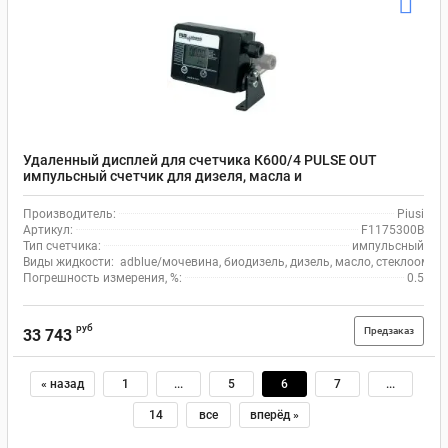
Удаленный дисплей для счетчика К600/4 PULSE OUT
импульсный счетчик для дизеля, масла и
стеклоомывателя, погрешность до 0.5% Piusi F1175300B
Производитель:
Piusi
Артикул:
F1175300B
Тип счетчика:
импульсный
Виды жидкости:
adblue/мочевина, биодизель, дизель, масло, стеклоомыв
Погрешность измерения, %:
0.5
руб
Предзаказ
33 743
« назад
1
...
5
6
7
...
14
все
вперёд »