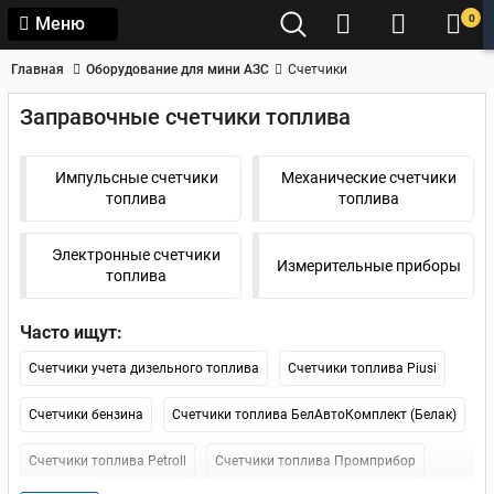
0
Меню
Главная
Оборудование для мини АЗС
Счетчики
Заправочные счетчики топлива
Импульсные счетчики
Механические счетчики
топлива
топлива
Электронные счетчики
Измерительные приборы
топлива
Часто ищут:
Счетчики учета дизельного топлива
Счетчики топлива Piusi
Счетчики бензина
Счетчики топлива БелАвтоКомплект (Белак)
Счетчики топлива Petroll
Счетчики топлива Промприбор