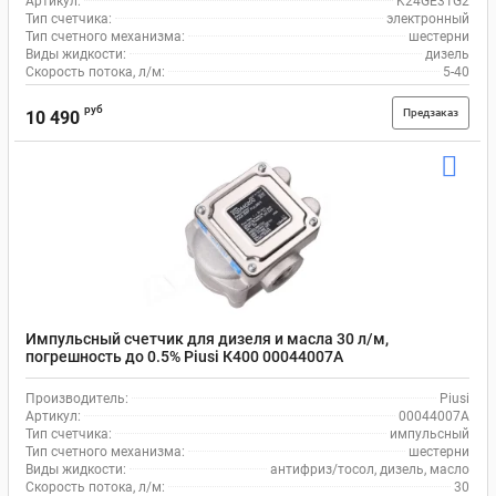
Артикул:
K24GE31G2
Тип счетчика:
электронный
Тип счетного механизма:
шестерни
Виды жидкости:
дизель
Скорость потока, л/м:
5-40
руб
Предзаказ
10 490
Импульсный счетчик для дизеля и масла 30 л/м,
погрешность до 0.5% Piusi К400 00044007A
Производитель:
Piusi
Артикул:
00044007A
Тип счетчика:
импульсный
Тип счетного механизма:
шестерни
Виды жидкости:
антифриз/тосол, дизель, масло
Скорость потока, л/м:
30