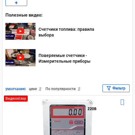
+
Счетчики топлива Gespasa
Полезные видео:
Счетчики топлива: правила
выбора
Поверяемые счетчики -
Измерительные приборы
Фильтр
умолчанию
цене
По популярности
Видеообзор