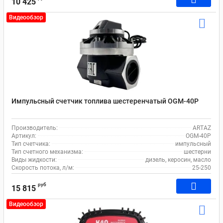
10 425
Видеообзор
Импульсный счетчик топлива шестеренчатый OGM-40P
Производитель:
ARTAZ
Артикул:
OGM-40P
Тип счетчика:
импульсный
Тип счетного механизма:
шестерни
Виды жидкости:
дизель, керосин, масло
Скорость потока, л/м:
25-250
руб
15 815
Видеообзор