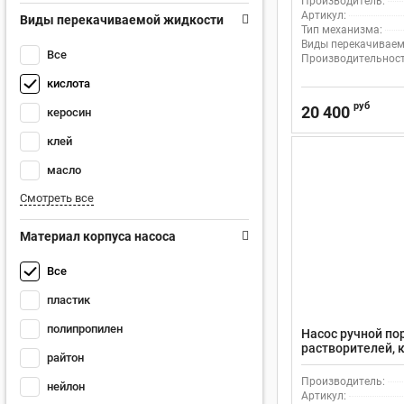
Производитель:
Артикул:
Виды перекачиваемой жидкости
Тип механизма:
Виды перекачиваем
Все
Производительность
кислота
руб
20 400
керосин
клей
масло
Смотреть все
Материал корпуса насоса
Все
пластик
полипропилен
Насос ручной по
растворителей, к
райтон
D360_SS304, стал
фторопласт
Производитель:
нейлон
Артикул: