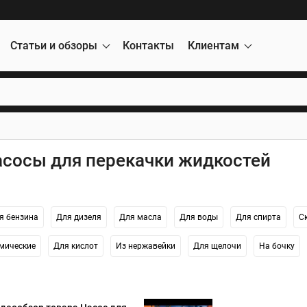
Статьи и обзоры
Контакты
Клиентам
асосы для перекачки жидкостей
я бензина
Для дизеля
Для масла
Для воды
Для спирта
С
мические
Для кислот
Из нержавейки
Для щелочи
На бочку