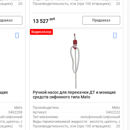
рациях):
20
Производительность, л/м (при 100 итерациях):
20
руб
13 527
едзаказ
Предзаказ
Видеообзор
ющих
Ручной насос для перекачки ДТ и моющих
средств сифонного типа Mato
Mato
Производитель:
Mato
3462208
Артикул:
3462222
ый/сифонный
Тип механизма:
сильфонный/сифонный
ота, щелочь, спирт
Виды перекачиваемой жидкости:
кислота, щелочь, спирт
рациях):
10
Производительность, л/м (при 100 итерациях):
20