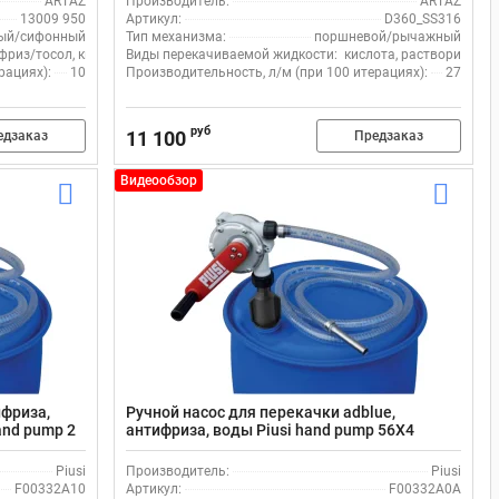
ARTAZ
Производитель:
ARTAZ
13009 950
Артикул:
D360_SS316
ый/сифонный
Тип механизма:
поршневой/рычажный
фриз/тосол, кислота, щелочь
Виды перекачиваемой жидкости:
кислота, растворитель,
рациях):
10
Производительность, л/м (при 100 итерациях):
27
руб
11 100
едзаказ
Предзаказ
Видеообзор
ифриза,
Ручной насос для перекачки adblue,
and pump 2
антифриза, воды Piusi hand pump 56X4
F00332A0A
Piusi
Производитель:
Piusi
F00332A10
Артикул:
F00332A0A