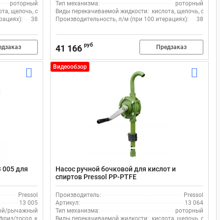
роторный
Тип механизма:
роторный
ота, щелочь, спирт
Виды перекачиваемой жидкости:
кислота, щелочь, спирт
рациях):
38
Производительность, л/м (при 100 итерациях):
38
руб
41 166
едзаказ
Предзаказ
Видеообзор
3 005 для
Насос ручной бочковой для кислот и
спиртов Pressol PP-PTFE
Pressol
Производитель:
Pressol
13 005
Артикул:
13 064
ой/рычажный
Тип механизма:
роторный
фриз/тосол, кислота, щелочь, спирт, вода
Виды перекачиваемой жидкости:
кислота, щелочь, спирт