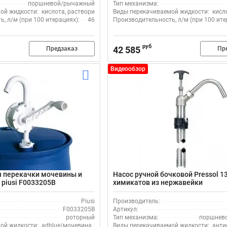
поршневой/рычажный
Тип механизма:
ой жидкости:
кислота, растворитель, щелочь
Виды перекачиваемой жидкости:
кисл
, л/м (при 100 итерациях):
46
Производительность, л/м (при 100 ите
руб
42 585
Предзаказ
Пр
Видеообзор
я перекачки мочевины и
Насос ручной бочковой Pressol 1
piusi F0033205B
химикатов из нержавейки
Piusi
Производитель:
F0033205B
Артикул:
роторный
Тип механизма:
поршнев
ой жидкости:
adblue/мочевина, кислота, щелочь, спирт
Виды перекачиваемой жидкости:
анти