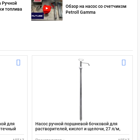
а Ручной
Обзор на насос со счетчиком
ки топлива
Petroll Gamma
вой для
Насос ручной поршневой бочковой для
мотечный
растворителей, кислот и щелочи, 27 л/м,
D360_SS316, сталь AISI 316/витон/
фторопласт