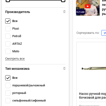
Ви
пе
ру
Производитель
р
Все
Piusi
Сортировать по:
у
Petroll
ARTAZ
Mato
Смотреть все
Тип механизма
Все
поршневой/рычажный
роторный
Насос ручной п
бочковой для ра
сильфонный/сифонный
щелочи 30 л/м 
сталь