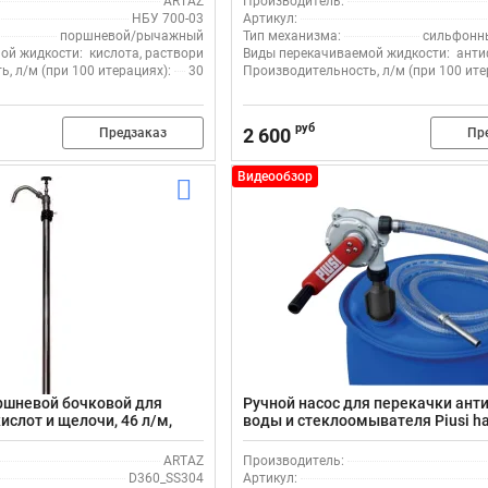
ARTAZ
Производитель:
НБУ 700-03
Артикул:
поршневой/рычажный
Тип механизма:
сильфонн
ой жидкости:
кислота, растворитель, щелочь
Виды перекачиваемой жидкости:
анти
, л/м (при 100 итерациях):
30
Производительность, л/м (при 100 ите
руб
2 600
Предзаказ
Пр
Видеообзор
ршневой бочковой для
Ручной насос для перекачки ант
ислот и щелочи, 46 л/м,
воды и стеклоомывателя Piusi h
ь AISI 304/витон/
Buttress F00332A10
ARTAZ
Производитель:
D360_SS304
Артикул: