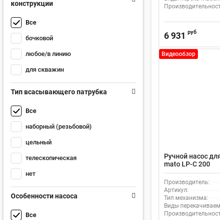
конструкции
Производительность
Все
руб
6 931
бочковой
любое/в линию
Видеообзор
для скважин
Тип всасывающего патрубка
Все
наборный (резьбовой)
цельный
Ручной насос дл
телескопическая
mato LP-C 200
нет
Производитель:
Артикул:
Особенности насоса
Тип механизма:
Виды перекачиваем
Производительность
Все