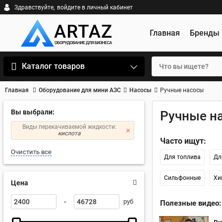
Здравствуйте,
войдите в личный кабинет
Главная
Бренды
Каталог товаров
Главная
Оборудование для мини АЗС
Насосы
Ручные насосы
Вы выбрали:
Ручные н
Виды перекачиваемой жидкости:
кислота
Часто ищут:
Очистить все
Для топлива
Дл
Сильфонные
Хи
Цена
-
руб
Полезные видео: