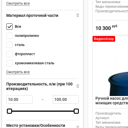
Тип механизма:
Смотреть все
Виды перекачиваем
Производительность
Материал проточной части
руб
Все
10 300
полипропилен
Видеообзор
сталь
фторопласт
хромоникелевая сталь
Смотреть все
Производительность, л/м (при 100
итерациях)
Ручной насос дл
-
моющих средств 
Производитель:
Артикул:
Тип механизма:
Место установки/Особенности
Виды перекачиваем