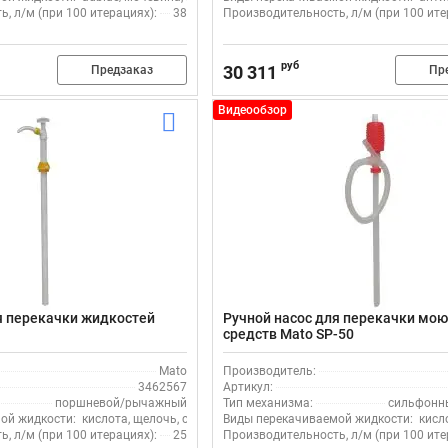
, л/м (при 100 итерациях):
38
Производительность, л/м (при 100 ите
руб
30 311
Предзаказ
Пр
Видеообзор
я перекачки жидкостей
Ручной насос для перекачки мо
средств Mato SP-50
Mato
Производитель:
3462567
Артикул:
поршневой/рычажный
Тип механизма:
сильфонн
ой жидкости:
кислота, щелочь, спирт
Виды перекачиваемой жидкости:
кисл
, л/м (при 100 итерациях):
25
Производительность, л/м (при 100 ите