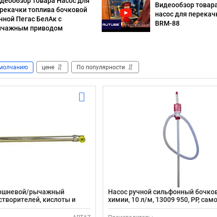
деообзор товара Насос для
Видеообзор товар
рекачки топлива бочковой
насос для перекач
чной Пегас БелАк с
BRM-88
ычажным приводом
молчанию
цене
По популярности
оршневой/рычажный
Насос ручной сильфонный бочко
створителей, кислоты и
химии, 10 л/м, 13009 950, РР, са
НБУ 700-03 нержавеющая