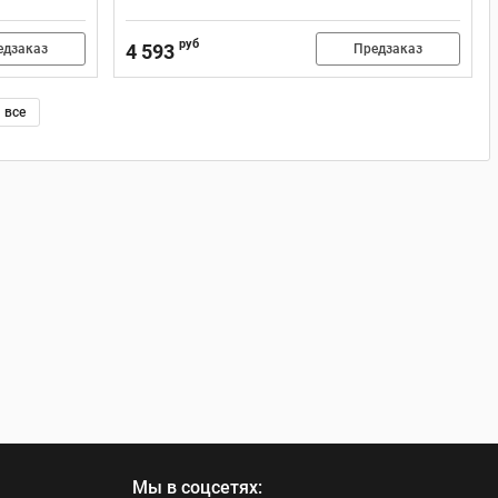
руб
4 593
едзаказ
Предзаказ
все
Мы в соцсетях: