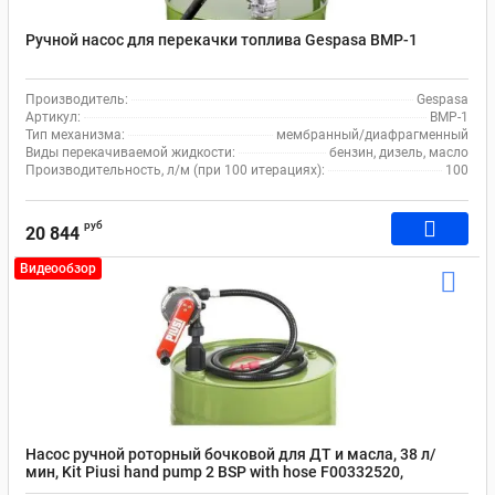
Ручной насос для перекачки топлива Gespasa BMP-1
Производитель:
Gespasa
Артикул:
BMP-1
Тип механизма:
мембранный/диафрагменный
Виды перекачиваемой жидкости:
бензин, дизель, масло
Производительность, л/м (при 100 итерациях):
100
руб
20 844
Видеообзор
Насос ручной роторный бочковой для ДТ и масла, 38 л/
мин, Kit Piusi hand pump 2 BSP with hose F00332520,
нержавейка, рукав 3 м