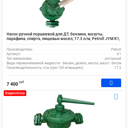
Насос ручной поршневой для ДТ, бензина, мазуты,
парафина, спирта, пищевых масел, 17.3 л/м, Petroll JYM K1,
чугун/латунь, зеленый
Производитель:
Petroll
Артикул:
K1
Тип механизма:
роторный
Виды перекачиваемой жидкости:
бензин, дизель, масло, мазут. битумная
Производительность, л/м (при 100 итерациях):
17.3
руб
7 400
Видеообзор