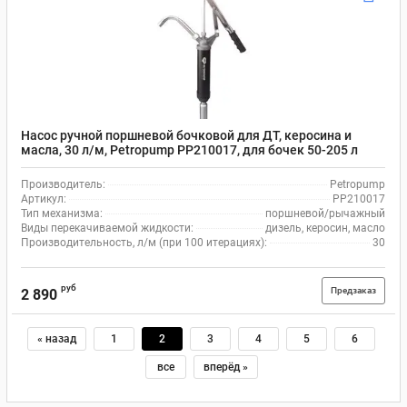
Насос ручной поршневой бочковой для ДТ, керосина и
масла, 30 л/м, Petropump PP210017, для бочек 50-205 л
Производитель:
Petropump
Артикул:
PP210017
Тип механизма:
поршневой/рычажный
Виды перекачиваемой жидкости:
дизель, керосин, масло
Производительность, л/м (при 100 итерациях):
30
руб
Предзаказ
2 890
« назад
1
2
3
4
5
6
все
вперёд »