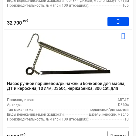
Виды перекачиваемой жидкости:
бензин, дизель, масло, мазут. битумная
Производительность, л/м (при 100 итерациях):
105
руб
32 700
Насос ручной поршневой/рычажный бочковой для масла,
ДТ и керосина, 10 л/м, D360c, нержавейка, 800 cSt, для
канистр
Производитель:
ARTAZ
Артикул:
D360c
Тип механизма:
поршневой/рычажный
Виды перекачиваемой жидкости:
дизель, керосин, масло
Производительность, л/м (при 100 итерациях):
10
руб
Предзаказ