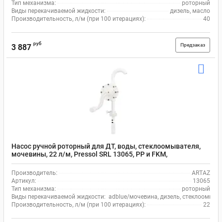
Тип механизма:
роторный
Виды перекачиваемой жидкости:
дизель, масло
Производительность, л/м (при 100 итерациях):
40
руб
Предзаказ
3 887
Насос ручной роторный для ДТ, воды, стеклоомывателя,
мочевины, 22 л/м, Pressol SRL 13065, РР и FKM,
регулировка высоты
Производитель:
ARTAZ
Артикул:
13065
Тип механизма:
роторный
Виды перекачиваемой жидкости:
adblue/мочевина, дизель, стеклоомыва
Производительность, л/м (при 100 итерациях):
22