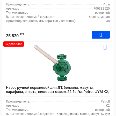
Производитель:
Piusi
Артикул:
F00332520
Тип механизма:
роторный
Виды перекачиваемой жидкости:
дизель, масло
Производительность, л/м (при 100 итерациях):
38
руб
25 820
Видеообзор
Насос ручной поршневой для ДТ, бензина, мазуты,
парафина, спирта, пищевых масел, 22.5 л/м, Petroll JYM K2,
чугун/латунь, зеленый
Производитель:
Petroll
Артикул:
K2
Тип механизма:
роторный
Виды перекачиваемой жидкости:
бензин, дизель, масло, мазут. битумная