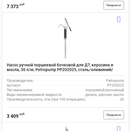
руб
Предзаказ
7 373
Насос ручной поршневой бочковой для ДТ, керосина и
масла, 30 л/м, Petropump PP202025, сталь/алюминий/
цинк/латунь/БНК
Производитель:
Petropump
Артикул:
PP202025
Тип механизма:
поршневой/рычажный
Виды перекачиваемой жидкости:
дизель, керосин, масло
Производительность, л/м (при 100 итерациях):
30
руб
Предзаказ
3 409