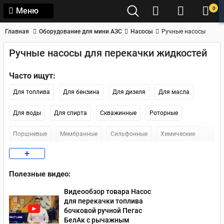
0
Меню
Главная
Оборудование для мини АЗС
Насосы
Ручные насосы
Ручные насосы для перекачки жидкостей
Часто ищут:
Для топлива
Для бензина
Для дизеля
Для масла
Для воды
Для спирта
Скважинные
Роторные
Поршневые
Мембранные
Сильфонные
Химические
+
Для кислот
Из нержавейки
Для щелочи
На бочку
Полезные видео:
Видеообзор товара Насос
для перекачки топлива
бочковой ручной Пегас
БелАк с рычажным