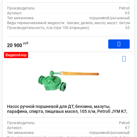
чугун/латунь, зеленый
Производитель:
Petroll
Артикул:
K5
Тип механизма:
поршневой/рычажный
Виды перекачиваемой жидкости:
бензин, дизель, масло, мазут. битумная
Производительность, л/м (при 100 итерациях):
65
руб
20 900
Видеообзор
Насос ручной поршневой для ДТ, бензина, мазуты,
парафина, спирта, пищевых масел, 105 л/м, Petroll JYM K7,
алюминий/чугун/сталь, зеленый
Производитель:
Petroll
Артикул:
K7
Тип механизма:
поршневой/рычажный