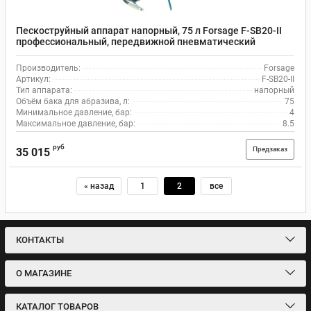
Пескоструйный аппарат напорный, 75 л Forsage F-SB20-II
профессиональный, передвижной пневматический
Производитель:
Forsage
Артикул:
F-SB20-II
Тип аппарата:
напорный
Объём бака для абразива, л:
75
Минимальное давление, бар:
4
Максимальное давление, бар:
8.5
руб
Предзаказ
35 015
« назад
1
2
все
КОНТАКТЫ
О МАГАЗИНЕ
КАТАЛОГ ТОВАРОВ