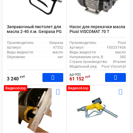
Заправочный пистолет для
Насос для перекачки масла
масла 2-40 л.м. Gespasa PG
Piusi VISCOMAT 70 T
40
F0033190A
Производитель:
Gespasa
Производитель:
Piusi
Артикул:
47352
Артикул:
F0033190A
Виды жидкости:
масло
Виды жидкости:
масло
Обрезинен:
нет
Напряжение сети, В:
380
Страна производства:
Италия
Модельный ряд:
Piusi Viscomat
63 700
руб
руб
3 240
61 152
Видеообзор
Видеообзор