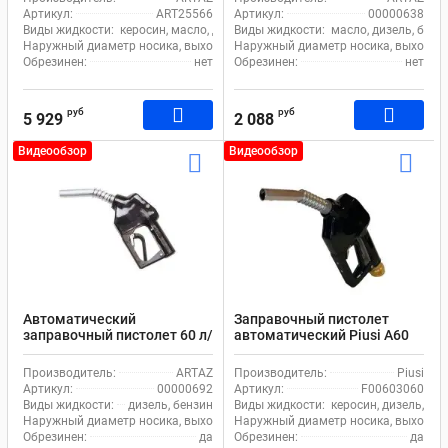
Артикул:
ART25566
Артикул:
00000638
Виды жидкости:
керосин, масло, дизель
Виды жидкости:
масло, дизель, бенз
Наружный диаметр носика, выходное отверстие (излив), мм:
Наружный диаметр носика, выходное 
25
Обрезинен:
нет
Обрезинен:
нет
руб
руб
5 929
2 088
Видеообзор
Видеообзор
Автоматический
Заправочный пистолет
заправочный пистолет 60 л/
автоматический Piusi А60
м
F00603060
Производитель:
ARTAZ
Производитель:
Piusi
Артикул:
00000692
Артикул:
F00603060
Виды жидкости:
дизель, бензин
Виды жидкости:
керосин, дизель, бе
Наружный диаметр носика, выходное отверстие (излив), мм:
Наружный диаметр носика, выходное 
20
Обрезинен:
да
Обрезинен:
да