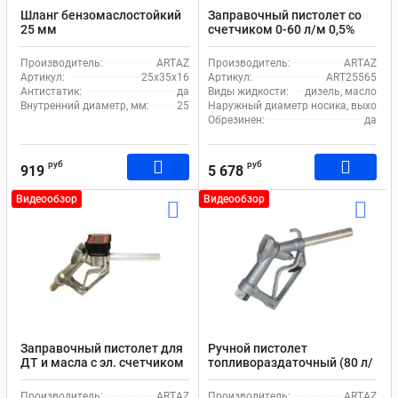
Шланг бензомаслостойкий
Заправочный пистолет со
25 мм
счетчиком 0-60 л/м 0,5%
Производитель:
ARTAZ
Производитель:
ARTAZ
Артикул:
25х35х16
Артикул:
ART25565
Антистатик:
да
Виды жидкости:
дизель, масло
Внутренний диаметр, мм:
25
Наружный диаметр носика, выходное 
Обрезинен:
да
руб
руб
919
5 678
Видеообзор
Видеообзор
Заправочный пистолет для
Ручной пистолет
ДТ и масла с эл. счетчиком
топливораздаточный (80 л/
мин, BSPT 1")
Производитель:
ARTAZ
Производитель:
ARTAZ