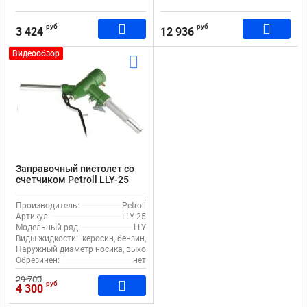
руб
руб
3 424
12 936
Видеообзор
Заправочный пистолет со
счетчиком Petroll LLY-25
Производитель:
Petroll
Артикул:
LLY 25
Модельный ряд:
LLY
Виды жидкости:
керосин, бензин, масло, дизель
Наружный диаметр носика, выходное отверстие (излив), мм:
27
Обрезинен:
нет
29 700
руб
4 300