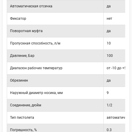
Автоматическая отсечка
да
Фиксатор
нет
Поворотная муфта
да
Пропускная способность, л/м
10
Давление, Бар
100
Диапазон рабочих температур
от -10 до +50
Обрезинен
да
Наружный диаметр носика, мм
9
Соединение, дюйм
1/2
Тип пистолета
автоматическ
Погрешность, %
0.3