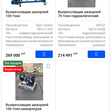
Выпрессовщик шкворней
Выпрессовщик шкворней
100 тонн
70 тонн гидравлический
пневмогидравлический
шкворнедав для
шкворнедав для
грузовиков на тележке
Производитель:
ОДА Сервис
Производитель:
ARTAZ
грузовиков на тележке ОДА
ВШ70-300М с ручным
Артикул:
ODA-C1339
Артикул:
ВШ70-300М
Сервис ODA-C1339, с
насосом
Тип:
пневмогидравлический
Тип:
гидравлический
педалью
Расстояние между шпильками, мм:
260
Расстояние между шпильками, мм:
Максимальное усилие выпрессовщика, т:
Максимальное усилие выпрессовщика
100
Применение:
шкворни
Применение:
шкворни
руб
руб
269 000
214 491
Топ продаж
Видеообзор
Выпрессовщик шкворней
100 тонн шкворнедав