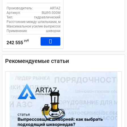
гидравлический с ручным
насосом для грузовиков на
Производитель:
ARTAZ
тележке ВШ95-300М
Артикул:
ВШ95-300М
Тип:
гидравлический
Расстояние между шпильками, мм:
300
Максимальное усилие выпрессовщика, т:
106
Применение:
шкворни
руб
242 555
Рекомендуемые статьи