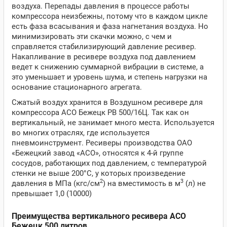
воздуха. Перепады давления в процессе работы
компрессора неизбежны, потому что в каждом цикле
есть фаза всасывания и фаза нагнетания воздуха. Но
минимизировать эти скачки можно, с чем и
справляется стабилизирующий давление ресивер.
Накапливание в ресивере воздуха под давлением
ведет к снижению суммарной вибрации в системе, а
это уменьшает и уровень шума, и степень нагрузки на
основание стационарного агрегата.
Сжатый воздух хранится в Воздушном ресивере для
компрессора АСО Бежецк РВ 500/16Ц. Так как он
вертикальный, не занимает много места. Используется
во многих отраслях, где используется
пневмоинструмент. Ресиверы производства ОАО
«Бежецкий завод «АСО», относятся к 4-й группе
сосудов, работающих под давлением, с температурой
стенки не выше 200°С, у которых произведение
2
3
давления в МПа (кгс/см
) на вместимость в м
(л) не
превышает 1,0 (10000)
Преимущества вертикального ресивера АСО
Бежецк 500 литров