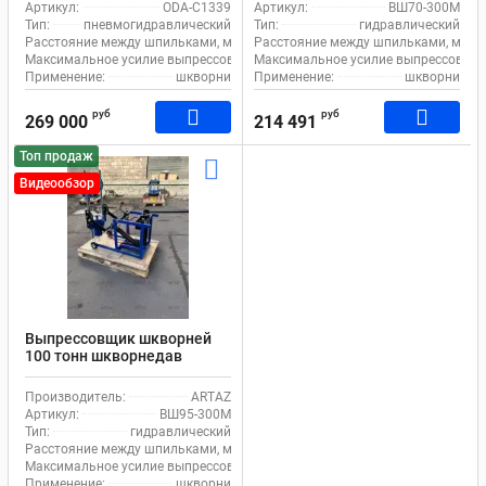
грузовиков на тележке ОДА
ВШ70-300М с ручным
Артикул:
ODA-C1339
Артикул:
ВШ70-300М
Сервис ODA-C1339, с
насосом
Тип:
пневмогидравлический
Тип:
гидравлический
педалью
Расстояние между шпильками, мм:
260
Расстояние между шпильками, мм:
Максимальное усилие выпрессовщика, т:
Максимальное усилие выпрессовщика
100
Применение:
шкворни
Применение:
шкворни
руб
руб
269 000
214 491
Топ продаж
Видеообзор
Выпрессовщик шкворней
100 тонн шкворнедав
гидравлический с ручным
насосом для грузовиков на
Производитель:
ARTAZ
тележке ВШ95-300М
Артикул:
ВШ95-300М
Тип:
гидравлический
Расстояние между шпильками, мм:
300
Максимальное усилие выпрессовщика, т:
106
Применение:
шкворни