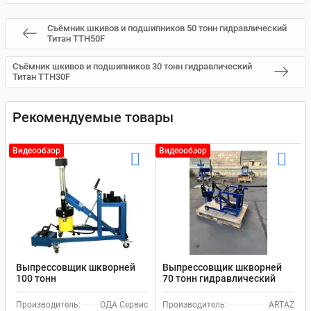
Съёмник шкивов и подшипников 50 тонн гидравлический
Титан TTH50F
Съёмник шкивов и подшипников 30 тонн гидравлический
Титан TTH30F
Рекомендуемые товары
Видеообзор
Видеообзор
Выпрессовщик шкворней
Выпрессовщик шкворней
100 тонн
70 тонн гидравлический
пневмогидравлический
шкворнедав для
шкворнедав для
грузовиков на тележке
Производитель:
ОДА Сервис
Производитель:
ARTAZ