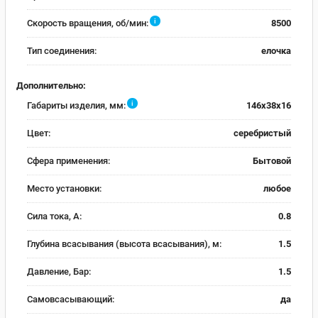
i
Скорость вращения, об/мин:
8500
Тип соединения:
елочка
Дополнительно:
i
Габариты изделия, мм:
146х38х16
Цвет:
серебристый
Сфера применения:
Бытовой
Место установки:
любое
Сила тока, А:
0.8
Глубина всасывания (высота всасывания), м:
1.5
Давление, Бар:
1.5
Самовсасывающий:
да