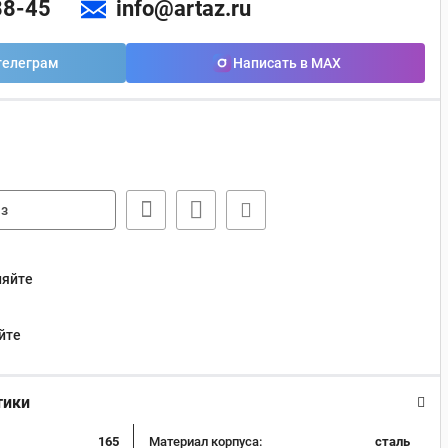
88-45
info@artaz.ru
телеграм
Написать в MAX
з
няйте
йте
тики
165
Материал корпуса:
сталь