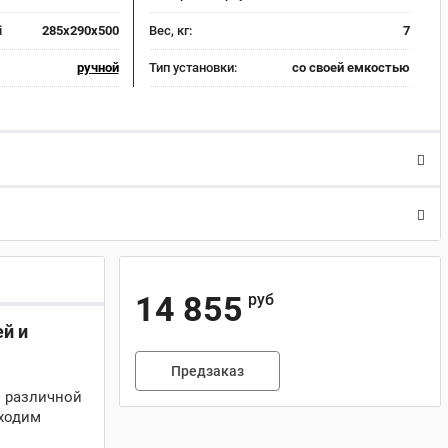
i
285х290х500
Вес, кг:
7
ручной
Тип установки:
со своей емкостью
14 855
руб
й и
Предзаказ
ы различной
бходим