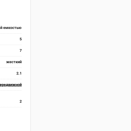
ей емкостью
5
7
жесткий
2.1
ередвижной
2