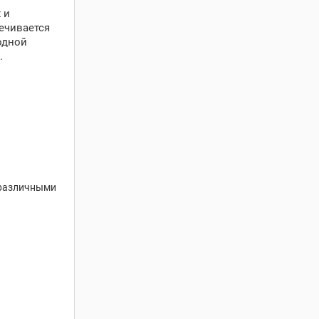
 и
ечивается
одной
.
 различными