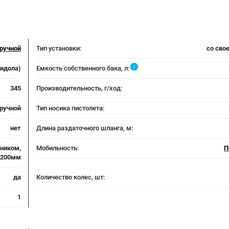
ручной
Тип установки:
со сво
i
лидола)
Емкость собственного бака, л:
345
Производительность, г/ход:
ручной
Тип носика пистолета:
нет
Длина раздаточного шланга, м:
чником,
Мобильность:
П
 200мм
да
Количество колес, шт:
1