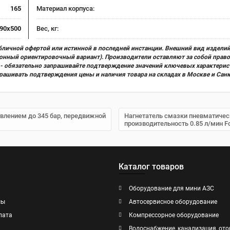
165
Материал корпуса:
90х500
Вес, кг:
бличной офертой или истинной в последней инстанции. Внешний вид изделий
ционный ориентировочный вариант). Производители оставляют за собой прав
х) - обязательно запрашивайте подтверждение значений ключевых характерис
прашивать подтверждения цены и наличия товара на складах в Москве и Сан
авлением до 345 бар, передвижной
Нагнетатель смазки пневматическ
производительность 0.85 л/мин F
Каталог товаров
Оборудование для мини АЗС
сы
Автосервисное оборудование
лата
Компрессорное оборудование
Водоснабжение, канализация, ото