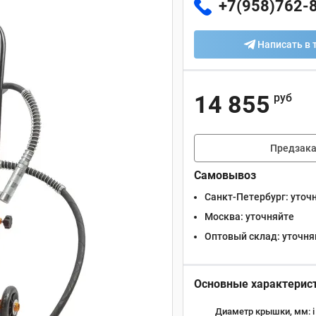
+7(958)762-
Написать в 
14 855
руб
Предзака
Самовывоз
Санкт-Петербург:
уточ
Москва:
уточняйте
Оптовый склад:
уточня
Основные характерис
Диаметр крышки, мм:
i