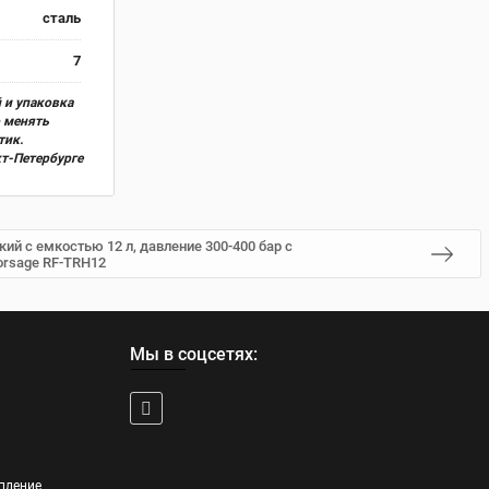
сталь
7
 и упаковка
о менять
тик.
кт-Петербурге
ий с емкостью 12 л, давление 300-400 бар с
orsage RF-TRH12
Мы в соцсетях:
пление