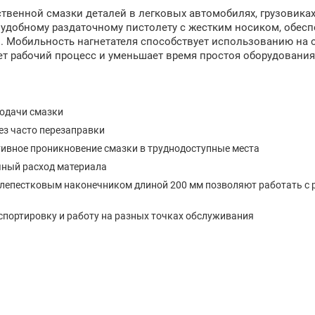
твенной смазки деталей в легковых автомобилях, грузовиках
удобному раздаточному пистолету с жестким носиком, обесп
л. Мобильность нагнетателя способствует использованию на 
ет рабочий процесс и уменьшает время простоя оборудования
подачи смазки
ез часто перезаправки
тивное проникновение смазки в труднодоступные места
чный расход материала
х лепестковым наконечником длиной 200 мм позволяют работать с
спортировку и работу на разных точках обслуживания