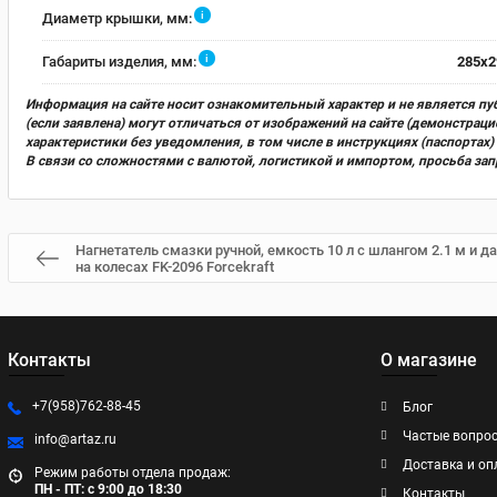
i
Диаметр крышки, мм:
i
Габариты изделия, мм:
285х2
Информация на сайте носит ознакомительный характер и не является пу
(если заявлена) могут отличаться от изображений на сайте (демонстра
характеристики без уведомления, в том числе в инструкциях (паспорта
В связи со сложностями с валютой, логистикой и импортом, просьба за
Нагнетатель смазки ручной, емкость 10 л с шлангом 2.1 м и д
на колесах FK-2096 Forcekraft
Контакты
О магазине
+7(958)762-88-45
Блог
Частые вопро
info@artaz.ru
Доставка и оп
Режим работы отдела продаж:
ПН - ПТ: с 9:00 до 18:30
Контакты