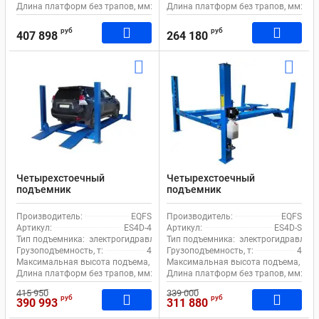
Длина платформ без трапов, мм:
5700
Длина платформ без трапов, мм:
50
руб
руб
407 898
264 180
Четырехстоечный
Четырехстоечный
подъемник
подъемник
электрогидравлический 4т
электрогидравлический 4т
380В для сход-развала
380В для сход-развала
Производитель:
EQFS
Производитель:
EQFS
EQFS ES4D-4 с траверсой
EQFS ES4D-S
Артикул:
ES4D-4
Артикул:
ES4D-S
Тип подъемника:
электрогидравлический
Тип подъемника:
электрогидравличе
Грузоподъемность, т:
4
Грузоподъемность, т:
4
Максимальная высота подъема, мм:
Максимальная высота подъема, мм:
1900
Длина платформ без трапов, мм:
4850
Длина платформ без трапов, мм:
41
415 950
339 000
руб
руб
390 993
311 880