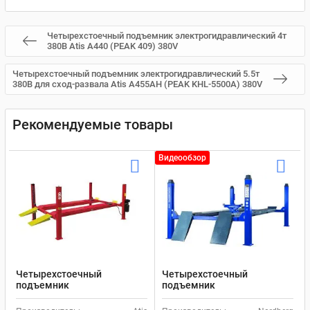
Четырехстоечный подъемник электрогидравлический 4т
380В Atis A440 (PEAK 409) 380V
Четырехстоечный подъемник электрогидравлический 5.5т
380В для сход-развала Atis A455AH (PEAK KHL-5500A) 380V
Рекомендуемые товары
Видеообзор
Четырехстоечный
Четырехстоечный
подъемник
подъемник
электрогидравлический
электрогидравлический 5т
5.5т 380В для сход-развала
380В для сход-развала