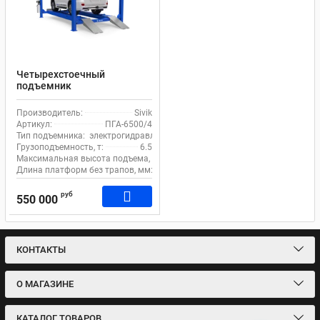
Четырехстоечный
подъемник
электрогидравлический
6.5т 380В для сход-развала
Производитель:
Sivik
Sivik ПГА-6500/4 с
Артикул:
ПГА-6500/4
траверсой
Тип подъемника:
электрогидравлический
Грузоподъемность, т:
6.5
Максимальная высота подъема, мм:
1850
Длина платформ без трапов, мм:
5300
руб
550 000
КОНТАКТЫ
О МАГАЗИНЕ
КАТАЛОГ ТОВАРОВ