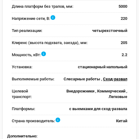
Длина платформ без трапов, мм:
5000
i
Напряжение сети, В:
220
Тип реализации:
четырехстоечный
Клиренс (высота подхвата, заезда), мм:
205
i
Мощность, кВт:
2.2
Установка:
стационарный напольный
Выполняемые работы:
Слесарные работы ,
Сход-развал
Целевой
Внедорожники , Коммерческий ,
транспорт:
Легковые
Платформы:
с выемками для сход-развала
i
Страна производитель:
Китай
Дополнительно: