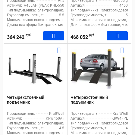
Производитель:
Atis
Производитель:
Nordberg
Atis A455AH (PEAK KHL-
Nordberg 4450 с траверсой
Артикул:
A455AH (PEAK KHL-5500A) 380V
Артикул:
4450
5500A) 380V
Тип подъемника:
электрогидравлический
Тип подъемника:
электрогидравличе
Грузоподъемность, т:
5.5
Грузоподъемность, т:
5
Максимальная высота подъема, мм:
Максимальная высота подъема, мм:
1922
Длина платформ без трапов, мм:
4800
Длина платформ без трапов, мм:
51
руб
руб
364 242
468 052
Четырехстоечный
Четырехстоечный
подъемник
подъемник
электрогидравлический
электрогидравлический 4т
4.5т 380В для сход-развала
380В KraftWell KRW4FPL
Производитель:
KraftWell
Производитель:
KraftWell
KraftWell KRW450AT
Артикул:
KRW450AT
Артикул:
KRW4FPL
Тип подъемника:
электрогидравлический
Тип подъемника:
электрогидравличе
Грузоподъемность, т:
4.5
Грузоподъемность, т:
4
Максимальная высота подъема, мм:
Максимальная высота подъема, мм:
1830