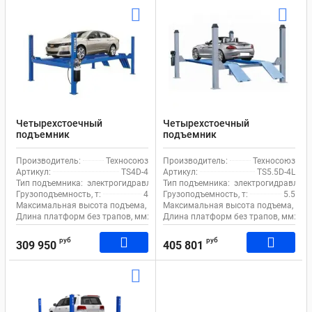
Четырехстоечный
Четырехстоечный
подъемник
подъемник
электрогидравлический 4т
электрогидравлический
380В EQFS TS4D-4 с
5.5т 380В для сход-развала
Производитель:
Техносоюз
Производитель:
Техносоюз
траверсой
EQFS TS5.5D4-L
Артикул:
TS4D-4
Артикул:
TS5.5D-4L
Тип подъемника:
электрогидравлический
Тип подъемника:
электрогидравличе
Грузоподъемность, т:
4
Грузоподъемность, т:
5.5
Максимальная высота подъема, мм:
Максимальная высота подъема, мм:
1800
Длина платформ без трапов, мм:
4250
Длина платформ без трапов, мм:
54
руб
руб
309 950
405 801