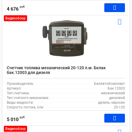
руб
4 676
Видеообзор
Счетчик топлива механический 20-120 л.м. Белак
бак.12003 для дизеля
Производитель:
БелАвтоКомплект
Артикул:
Бак.12003
Тип счетчика:
механический
Тип счетного механизма:
дисковой
Виды жидкости:
дизель, керосин
Скорость потока, л/м:
20-120
руб
5 010
Видеообзор