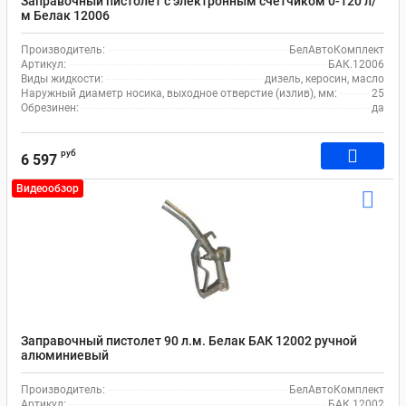
Заправочный пистолет с электронным счетчиком 0-120 л/
м Белак 12006
Производитель:
БелАвтоКомплект
Артикул:
БАК.12006
Виды жидкости:
дизель, керосин, масло
Наружный диаметр носика, выходное отверстие (излив), мм:
25
Обрезинен:
да
руб
6 597
Видеообзор
Заправочный пистолет 90 л.м. Белак БАК 12002 ручной
алюминиевый
Производитель:
БелАвтоКомплект
Артикул:
БАК.12002