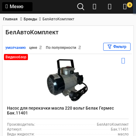
0
Меню
Главная
Бренды
БелАвтоКомплект
БелАвтоКомплект
Фильтр
умолчанию
цене
По популярности
Видеообзор
Насос для перекачки масла 220 вольт Белак Гермес
Бак.11401
Производитель:
БелАвтоКомплект
Артикул:
Бак.11401
Виды жидкости:
масло