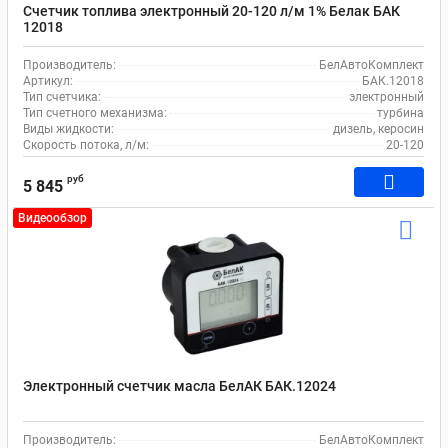
Счетчик топлива электронный 20-120 л/м 1% Белак БАК
12018
Производитель:
БелАвтоКомплект
Артикул:
БАК.12018
Тип счетчика:
электронный
Тип счетного механизма:
турбина
Виды жидкости:
дизель, керосин
Скорость потока, л/м:
20-120
руб
5 845
Видеообзор
Электронный счетчик масла БелАК БАК.12024
Производитель:
БелАвтоКомплект