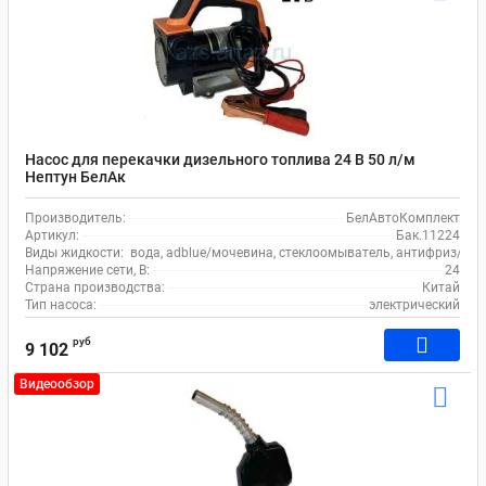
Насос для перекачки дизельного топлива 24 В 50 л/м
Нептун БелАк
Производитель:
БелАвтоКомплект
Артикул:
Бак.11224
Виды жидкости:
вода, adblue/мочевина, стеклоомыватель, антифриз/тос
Напряжение сети, В:
24
Страна производства:
Китай
Тип насоса:
электрический
руб
9 102
Видеообзор