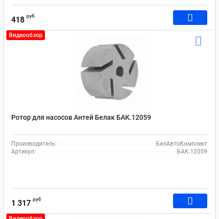
руб
418
Видеообзор
Ротор для насосов Антей Белак БАК.12059
Производитель:
БелАвтоКомплект
Артикул:
БАК.12059
руб
1 317
Видеообзор