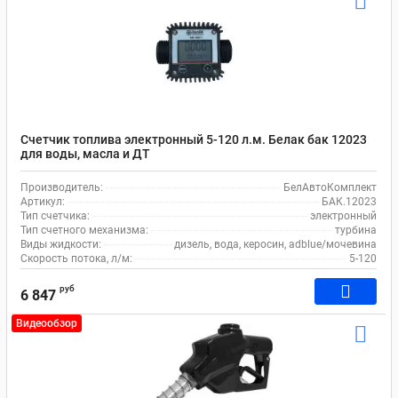
Счетчик топлива электронный 5-120 л.м. Белак бак 12023
для воды, масла и ДТ
Производитель:
БелАвтоКомплект
Артикул:
БАК.12023
Тип счетчика:
электронный
Тип счетного механизма:
турбина
Виды жидкости:
дизель, вода, керосин, adblue/мочевина
Скорость потока, л/м:
5-120
руб
6 847
Видеообзор