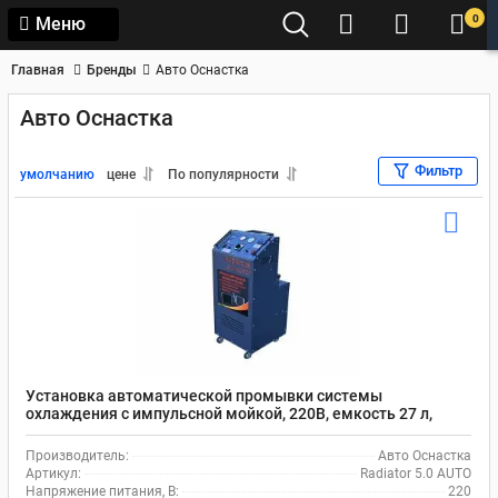
0
Меню
Главная
Бренды
Авто Оснастка
Авто Оснастка
Фильтр
умолчанию
цене
По популярности
Установка автоматической промывки системы
охлаждения с импульсной мойкой, 220В, емкость 27 л,
Radiator 5.0 AUTO
Производитель:
Авто Оснастка
Артикул:
Radiator 5.0 AUTO
Напряжение питания, В:
220